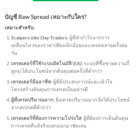
บัญชี Raw Spread เหมาะกับใคร?
เหมาะสำหรับ:
Scalpers และ Day Traders
: ผู้ที่ทำกำไรจากการ
เคลื่อนไหวของราคาเพียงเล็กน้อยและเทรดหลายครั้งต่อ
วัน
เทรดเดอร์ที่ใช้ระบบอัตโนมัติ (EA)
: ระบบที่ซื้อขายความถี่
สูงจะได้ประโยชน์จากต้นทุนต่อครั้งที่ต่ำกว่า
เทรดเดอร์มืออาชีพ
: ผู้ที่มีประสบการณ์และเข้าใจ
โครงสร้างต้นทุนการเทรดเป็นอย่างดี
ผู้ที่เทรดปริมาณมาก
: ยิ่งเทรดปริมาณมาก ยิ่งได้ประโยชน์
จากสเปรดที่ต่ำกว่า
เทรดเดอร์ที่ต้องการความโปร่งใส
: ผู้ที่ต้องการเห็นต้นทุน
การเทรดที่แท้จริงแยกออกมาชัดเจน