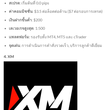
สเปรด
: เริ่มต้นที่ 0.0 pips
ค่าคอมมิชชั่น
: $3.5 ต่อล็อตต่อด้าน ($7 ต่อรอบการเทรด)
เงินฝากขั้นต่ำ
: $200
เลเวอเรจสูงสุด
: 1:500
แพลตฟอร์ม
: รองรับทั้ง MT4, MT5 และ cTrader
จุดเด่น
: การดำเนินการคำสั่งรวดเร็ว, บริการลูกค้าดีเยี่ยม
4. XM