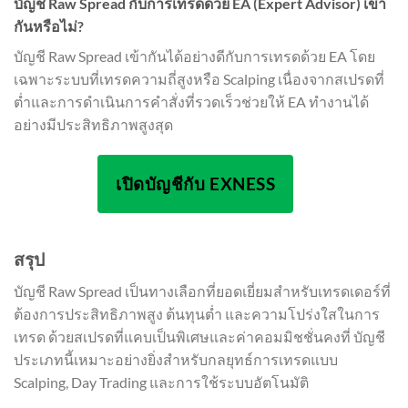
บัญชี Raw Spread กับการเทรดด้วย EA (Expert Advisor) เข้า
กันหรือไม่?
บัญชี Raw Spread เข้ากันได้อย่างดีกับการเทรดด้วย EA โดย
เฉพาะระบบที่เทรดความถี่สูงหรือ Scalping เนื่องจากสเปรดที่
ต่ำและการดำเนินการคำสั่งที่รวดเร็วช่วยให้ EA ทำงานได้
อย่างมีประสิทธิภาพสูงสุด
เปิดบัญชีกับ EXNESS
สรุป
บัญชี Raw Spread เป็นทางเลือกที่ยอดเยี่ยมสำหรับเทรดเดอร์ที่
ต้องการประสิทธิภาพสูง ต้นทุนต่ำ และความโปร่งใสในการ
เทรด ด้วยสเปรดที่แคบเป็นพิเศษและค่าคอมมิชชั่นคงที่ บัญชี
ประเภทนี้เหมาะอย่างยิ่งสำหรับกลยุทธ์การเทรดแบบ
Scalping, Day Trading และการใช้ระบบอัตโนมัติ