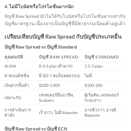
4. ไม่มีโบนัสหรือโปรโมชั่นมากนัก
บัญชี Raw Spread มักไม่ได้รับโบนัสหรือโปรโมชั่นมากเท่ากับ
บัญชีมาตรฐาน เนื่องจากเป็นบัญชีที่มีค่าธรรมเนียมต่ำอยู่แล้ว
เปรียบเทียบบัญชี Raw Spread กับบัญชีประเภทอื่น
บัญชี Raw Spread vs บัญชี Standard
คุณสมบัติ
บัญชี RAW SPREAD
บัญชี STANDARD
สเปรด
0-0.3 pips (ต่ำมาก)
1.5-3 pips
ค่าคอมมิชชั่น
มี ($3-7 ต่อล็อตต่อรอบ)
ไม่มี
เงินฝากขั้นต่ำ
$200-1,000
$100-200
เทรดเดอร์มืออาชีพ,
ผู้เริ่มต้น, เทรดเดอร์
เหมาะกับ
Scalpers
ระยะยาว
การดำเนินการ
อาจช้ากว่า, อาจมี
เร็วกว่า, ไม่มี Requote
คำสั่ง
Requote
บัญชี Raw Spread vs บัญชี ECN