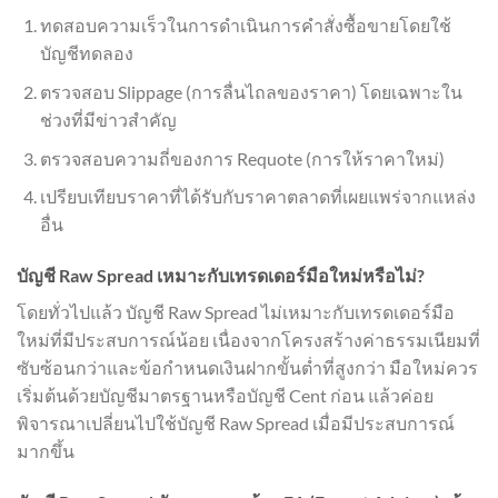
ทดสอบความเร็วในการดำเนินการคำสั่งซื้อขายโดยใช้
บัญชีทดลอง
ตรวจสอบ Slippage (การลื่นไถลของราคา) โดยเฉพาะใน
ช่วงที่มีข่าวสำคัญ
ตรวจสอบความถี่ของการ Requote (การให้ราคาใหม่)
เปรียบเทียบราคาที่ได้รับกับราคาตลาดที่เผยแพร่จากแหล่ง
อื่น
บัญชี Raw Spread เหมาะกับเทรดเดอร์มือใหม่หรือไม่?
โดยทั่วไปแล้ว บัญชี Raw Spread ไม่เหมาะกับเทรดเดอร์มือ
ใหม่ที่มีประสบการณ์น้อย เนื่องจากโครงสร้างค่าธรรมเนียมที่
ซับซ้อนกว่าและข้อกำหนดเงินฝากขั้นต่ำที่สูงกว่า มือใหม่ควร
เริ่มต้นด้วยบัญชีมาตรฐานหรือบัญชี Cent ก่อน แล้วค่อย
พิจารณาเปลี่ยนไปใช้บัญชี Raw Spread เมื่อมีประสบการณ์
มากขึ้น