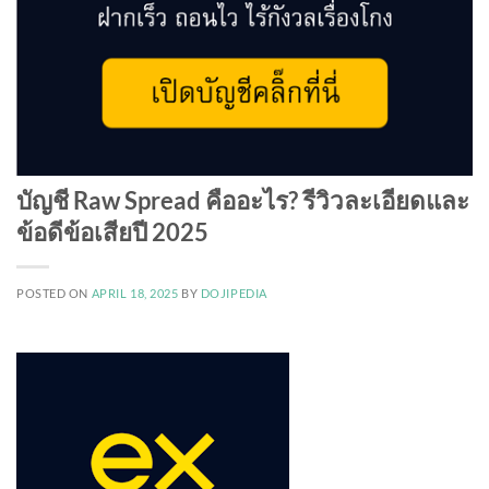
บัญชี Raw Spread คืออะไร? รีวิวละเอียดและ
ข้อดีข้อเสียปี 2025
POSTED ON
APRIL 18, 2025
BY
DOJIPEDIA