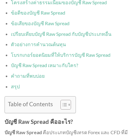
โครงสร้างค่าธรรมเนียมของบัญชี Raw Spread
ข้อดีของบัญชี Raw Spread
ข้อเสียของบัญชี Raw Spread
เปรียบเทียบบัญชี Raw Spread กับบัญชีประเภทอื่น
ตัวอย่างการคำนวณต้นทุน
โบรกเกอร์ยอดนิยมที่ให้บริการบัญชี Raw Spread
บัญชี Raw Spread เหมาะกับใคร?
คำถามที่พบบ่อย
สรุป
Table of Contents
บัญชี Raw Spread คืออะไร?
บัญชี Raw Spread
คือประเภทบัญชีเทรด Forex และ CFD ที่มี