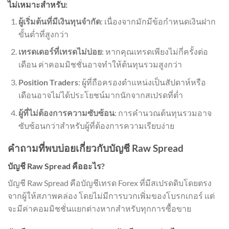
ไม่เหมาะสำหรับ:
ผู้เริ่มต้นที่มีเงินทุนจำกัด
: เนื่องจากมักมีข้อกำหนดเงินฝาก
ขั้นต่ำที่สูงกว่า
เทรดเดอร์ที่เทรดไม่บ่อย
: หากคุณเทรดเพียงไม่กี่ครั้งต่อ
เดือน ค่าคอมมิชชั่นอาจทำให้ต้นทุนรวมสูงกว่า
Position Traders
: ผู้ที่ถือครองตำแหน่งเป็นสัปดาห์หรือ
เดือนอาจไม่ได้ประโยชน์มากนักจากสเปรดที่ต่ำ
ผู้ที่ไม่ต้องการความซับซ้อน
: การคำนวณต้นทุนรวมอาจ
ซับซ้อนกว่าสำหรับผู้ที่ต้องการความเรียบง่าย
คำถามที่พบบ่อยเกี่ยวกับบัญชี Raw Spread
บัญชี Raw Spread คืออะไร?
บัญชี Raw Spread คือบัญชีเทรด Forex ที่มีสเปรดดิบโดยตรง
จากผู้ให้สภาพคล่อง โดยไม่มีการบวกเพิ่มของโบรกเกอร์ แต่
จะมีค่าคอมมิชชั่นแยกต่างหากสำหรับทุกการซื้อขาย