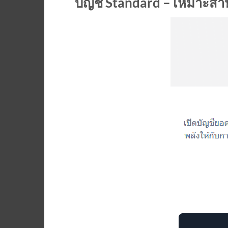
บัญชี Standard – เหมาะสำหร