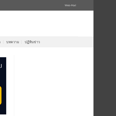
Web-Mail
ล
บทความ
ปฏิทินข่าว