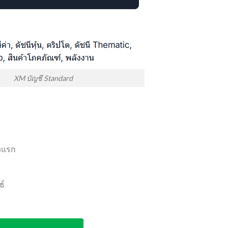
XM บัญชี Standard
งแรก
ธ์