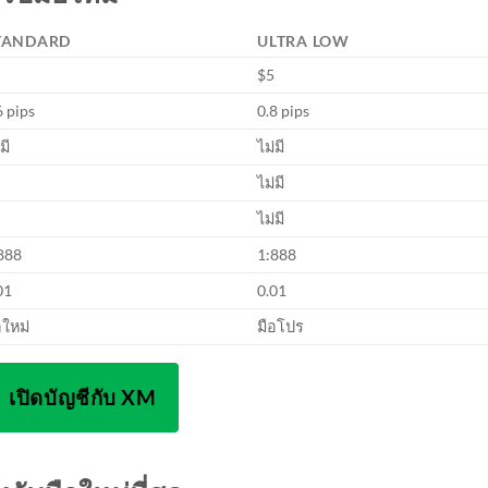
TANDARD
ULTRA LOW
5
$5
6 pips
0.8 pips
มี
ไม่มี
ไม่มี
ไม่มี
888
1:888
01
0.01
อใหม่
มือโปร
เปิดบัญชีกับ XM