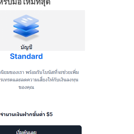
ับมือใหม่ที่สุด