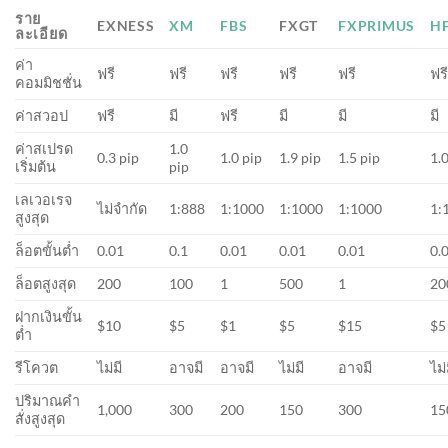
ราย
EXNESS
XM
FBS
FXGT
FXPRIMUS
H
ละเอียด
ค่า
ฟรี
ฟรี
ฟรี
ฟรี
ฟรี
ฟร
คอมมิชชั่น
ค่าสวอป
ฟรี
มี
ฟรี
มี
มี
มี
ค่าสเปรด
1.0
0.3 pip
1.0 pip
1.9 pip
1.5 pip
1.
เริ่มต้น
pip
เลเวอเรจ
ไม่จำกัด
1:888
1:1000
1:1000
1:1000
1:
สูงสุด
ล็อตขั้นต่ำ
0.01
0.1
0.01
0.01
0.01
0.
ล็อตสูงสุด
200
100
1
500
1
20
ฝากเงินขั้น
$10
$5
$1
$5
$15
$5
ต่ำ
รีโควต
ไม่มี
อาจมี
อาจมี
ไม่มี
อาจมี
ไม่
ปริมาณคำ
1,000
300
200
150
300
15
สั่งสูงสุด