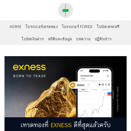
Skip
to
content
HOME
โบรกเกอร์เทรดทอง
โบรกเกอร์ FOREX
โบนัสเทรดฟรี
โบนัสเงินฝาก
สถิติและข้อมูล
บทความ
ปฏิทินข่าว