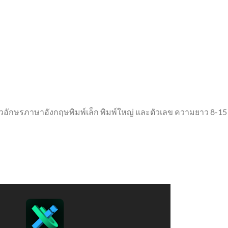
ตัวอักษรภาษาอังกฤษพิมพ์เล็ก พิมพ์ใหญ่ และตัวเลข ความยาว 8-15