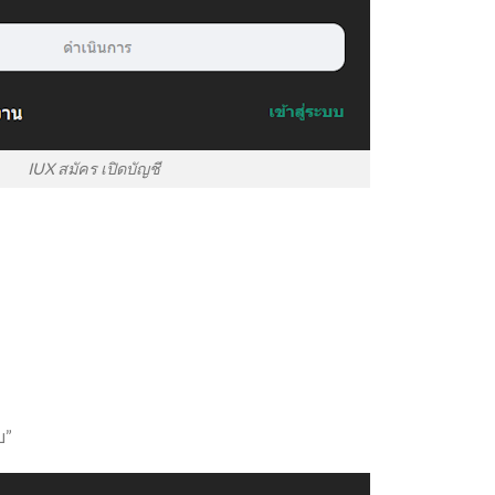
IUX สมัคร เปิดบัญชี
บ”