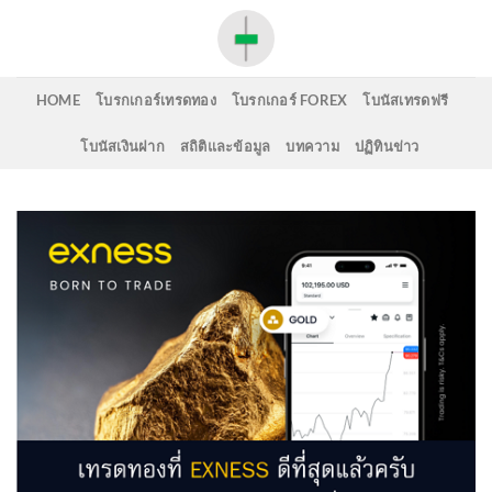
Skip
to
content
HOME
โบรกเกอร์เทรดทอง
โบรกเกอร์ FOREX
โบนัสเทรดฟรี
โบนัสเงินฝาก
สถิติและข้อมูล
บทความ
ปฏิทินข่าว