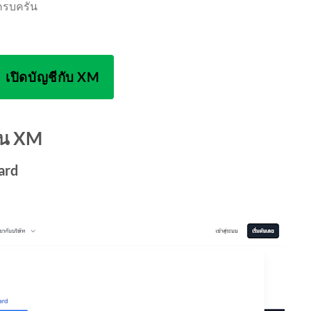
คครบครัน
เปิดบัญชีกับ XM
ใน XM
ard