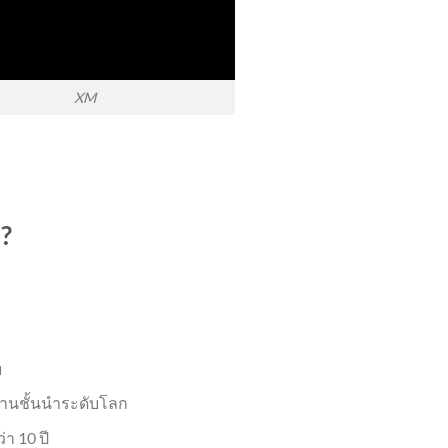
XM
?
ย
งานชั้นนำระดับโลก
า 10 ปี