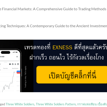
 the Financial Markets: A Comprehensive Guide to Trading Methods
rting Techniques: A Contemporary Guide to the Ancient Investmen
gged
Three White Soldiers
,
Three White Soldiers Pattern
,
กราฟแท่งเทียน เบื้องต้