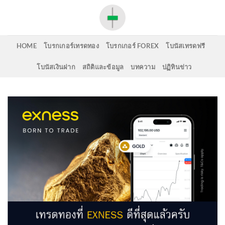
Skip
to
content
HOME
โบรกเกอร์เทรดทอง
โบรกเกอร์ FOREX
โบนัสเทรดฟรี
โบนัสเงินฝาก
สถิติและข้อมูล
บทความ
ปฏิทินข่าว