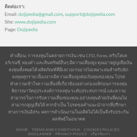
ติดต่อเรา:
Email:
dojipedia@gmail.com
,
support@dojipedia.com
Site:
www.dojipedia.com
Page:
Dojipedia
คำเตือน: การลงทุนในตลาดการเงิน เช่น CFD, Forex, คริปโตเค
อร์เรนซี, ทองคำ และสินทรัพย์อื่นๆ มีความเสี่ยงสูง คุณอาจสูญเสียเงิน
ลงทุนทั้งหมดได้ ผลิตภัณฑ์ที่มีเลเวอเรจอาจไม่เหมาะสมสำหรับนัก
ลงทุนทุกราย เนื่องจากมีความเสี่ยงสูงต่อเงินทุนของคุณ โปรด
ทำความเข้าใจความเสี่ยงที่เกี่ยวข้องอย่างถ่องแท้ก่อนการลงทุน
พิจารณาวัตถุประสงค์การลงทุน ระดับประสบการณ์ และความ
สามารถในการรับความเสี่ยงของคุณ อย่าลงทุนด้วยเงินที่คุณไม่
สามารถสูญเสียได้ หากจำเป็น โปรดขอคำแนะนำจากที่ปรึกษา
ทางการเงินอิสระ ผลการดำเนินงานในอดีตไม่ได้เป็นสิ่งรับประกัน
ผลลัพธ์ในอนาคต
HOME
TERMS AND CONDITIONS
COOKIES POLICIES
DISCLAIMER
PRIVACY POLICY
เกี่ยวกับเรา