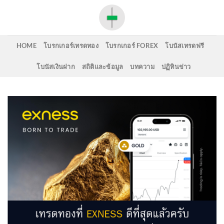
Skip
to
content
HOME
โบรกเกอร์เทรดทอง
โบรกเกอร์ FOREX
โบนัสเทรดฟรี
โบนัสเงินฝาก
สถิติและข้อมูล
บทความ
ปฏิทินข่าว