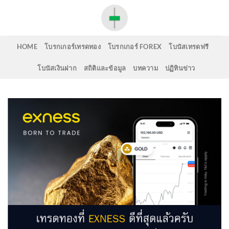
Skip
to
content
HOME
โบรกเกอร์เทรดทอง
โบรกเกอร์ FOREX
โบนัสเทรดฟรี
โบนัสเงินฝาก
สถิติและข้อมูล
บทความ
ปฏิทินข่าว