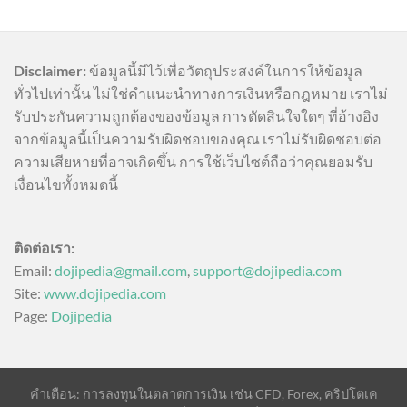
Disclaimer:
ข้อมูลนี้มีไว้เพื่อวัตถุประสงค์ในการให้ข้อมูล
ทั่วไปเท่านั้น ไม่ใช่คำแนะนำทางการเงินหรือกฎหมาย เราไม่
รับประกันความถูกต้องของข้อมูล การตัดสินใจใดๆ ที่อ้างอิง
จากข้อมูลนี้เป็นความรับผิดชอบของคุณ เราไม่รับผิดชอบต่อ
ความเสียหายที่อาจเกิดขึ้น การใช้เว็บไซต์ถือว่าคุณยอมรับ
เงื่อนไขทั้งหมดนี้
ติดต่อเรา:
Email:
dojipedia@gmail.com
,
support@dojipedia.com
Site:
www.dojipedia.com
Page:
Dojipedia
คำเตือน: การลงทุนในตลาดการเงิน เช่น CFD, Forex, คริปโตเค