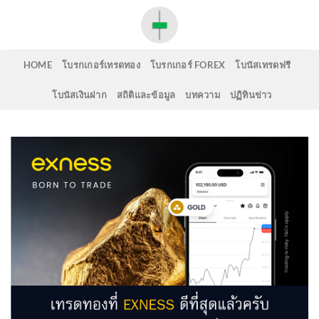
Skip
to
content
HOME
โบรกเกอร์เทรดทอง
โบรกเกอร์ FOREX
โบนัสเทรดฟรี
โบนัสเงินฝาก
สถิติและข้อมูล
บทความ
ปฏิทินข่าว