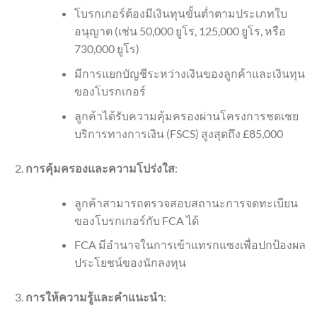
โบรกเกอร์ต้องมีเงินทุนขั้นต่ำตามประเภทใบ
อนุญาต (เช่น 50,000 ยูโร, 125,000 ยูโร, หรือ
730,000 ยูโร)
มีการแยกบัญชีระหว่างเงินของลูกค้าและเงินทุน
ของโบรกเกอร์
ลูกค้าได้รับความคุ้มครองผ่านโครงการชดเชย
บริการทางการเงิน (FSCS) สูงสุดถึง £85,000
การคุ้มครองและความโปร่งใส
:
ลูกค้าสามารถตรวจสอบสถานะการจดทะเบียน
ของโบรกเกอร์กับ FCA ได้
FCA มีอำนาจในการเข้าแทรกแซงเพื่อปกป้องผล
ประโยชน์ของนักลงทุน
การให้ความรู้และคำแนะนำ
: