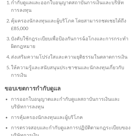
กำกับดูแลและออกใบอนุญาตสถาบันการเงินและบริษัท
การลงทุน
คุ้มครองนักลงทุนและผู้บริโภค โดยสามารถชดเชยได้ถึง
£85,000
บังคับใช้กฎระเบียบเพื่อป้องกันการฉ้อโกงและการกระทำ
ผิดกฎหมาย
ส่งเสริมความโปร่งใสและความยุติธรรมในตลาดการเงิน
ให้ความรู้และสนับสนุนประชาชนและนักลงทุนเกี่ยวกับ
การเงิน
ขอบเขตการกำกับดูแล
การออกใบอนุญาตและกำกับดูแลสถาบันการเงินและ
บริษัทการลงทุน
การคุ้มครองนักลงทุนและผู้บริโภค
การตรวจสอบและกำกับดูแลการปฏิบัติตามกฎระเบียบของ
บริษัทการเงิน