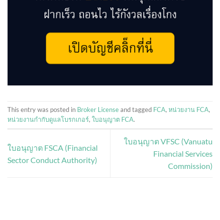
This entry was posted in
Broker License
and tagged
FCA
,
หน่วยงาน FCA
,
หน่วยงานกำกับดูแลโบรกเกอร์
,
ใบอนุญาต FCA
.
ใบอนุญาต VFSC (Vanuatu
ใบอนุญาต FSCA (Financial
Financial Services
Sector Conduct Authority)
Commission)