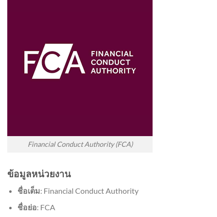
Financial Conduct Authority (FCA)
ข้อมูลหน่วยงาน
ชื่อเต็ม
: Financial Conduct Authority
ชื่อย่อ
: FCA