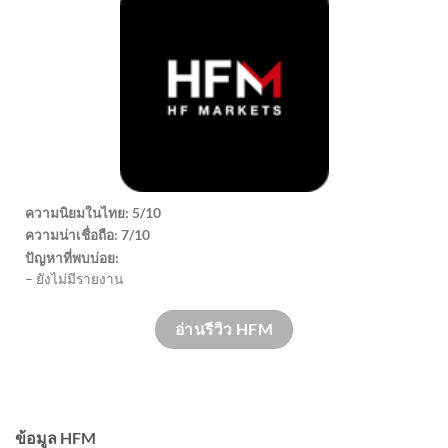
ความนิยมในไทย: 5/10
ความน่าเชื่อถือ: 7/10
ปัญหาที่พบบ่อย:
– ยังไม่มีรายงาน
อ่านรีวิว HFM
ข้อมูล HFM