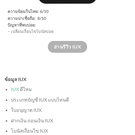
ความนิยมในไทย: 6/10
ความน่าเชื่อถือ: 8/10
ปัญหาที่พบบ่อย:
– เปลี่ยนเงื่อนไขโบนัสบ่อย
อ่านรีวิว IUX
ข้อมูล IUX
IUX
ดีไหม
ประเภทบัญชี IUX แบบไหนดี
ใบอนุญาต IUX
ฝากเงิน ถอนเงิน IUX
โบนัสเงื่อนไข IUX