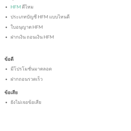
HFM
ดีไหม
ประเภทบัญชี HFM แบบไหนดี
ใบอนุญาต HFM
ฝากเงิน ถอนเงิน HFM
ข้อดี
มีโปรโมชั่นมาตลอด
ฝากถอนรวดเร็ว
ข้อเสีย
ยังไม่เจอข้อเสีย