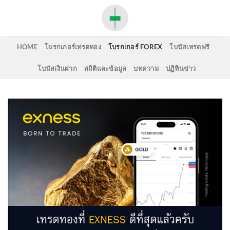
Skip
to
content
HOME
โบรกเกอร์เทรดทอง
โบรกเกอร์ FOREX
โบนัสเทรดฟรี
โบนัสเงินฝาก
สถิติและข้อมูล
บทความ
ปฏิทินข่าว