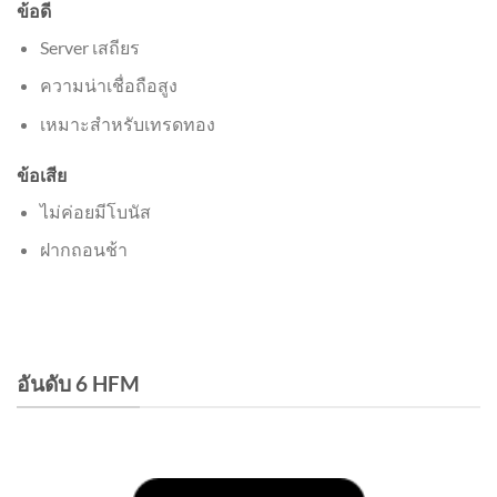
ข้อดี
Server เสถียร
ความน่าเชื่อถือสูง
เหมาะสำหรับเทรดทอง
ข้อเสีย
ไม่ค่อยมีโบนัส
ฝากถอนช้า
อันดับ 6 HFM