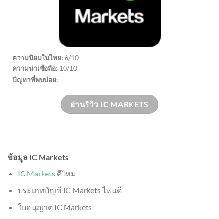
ความนิยมในไทย:
6/10
ความน่าเชื่อถือ:
10/10
ปัญหาที่พบบ่อย
:
อ่านรีวิว IC MARKETS
ข้อมูล IC Markets
IC Markets
ดีไหม
ประเภทบัญชี IC Markets ไหนดี
ใบอนุญาต IC Markets