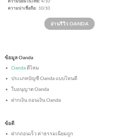
ความนิยมในไทย:
4/10
ความน่าเชื่อถือ:
10/10
อ่านรีวิว OANDA
ข้อมูล Oanda
Oanda
ดีไหม
ประเภทบัญชี Oanda แบบไหนดี
ใบอนุญาต Oanda
ฝากเงิน ถอนเงิน Oanda
ข้อดี
ฝากถอนเร็ว ค่าธรรมเนียมถูก