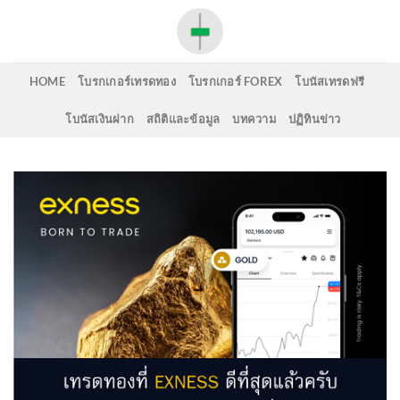
Skip
to
content
HOME
โบรกเกอร์เทรดทอง
โบรกเกอร์ FOREX
โบนัสเทรดฟรี
โบนัสเงินฝาก
สถิติและข้อมูล
บทความ
ปฏิทินข่าว