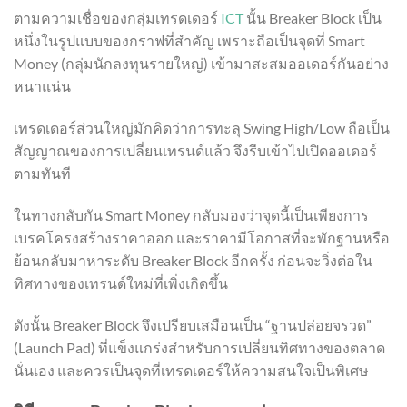
ตามความเชื่อของกลุ่มเทรดเดอร์
ICT
นั้น Breaker Block เป็น
หนึ่งในรูปแบบของกราฟที่สำคัญ เพราะถือเป็นจุดที่ Smart
Money (กลุ่มนักลงทุนรายใหญ่) เข้ามาสะสมออเดอร์กันอย่าง
หนาแน่น
เทรดเดอร์ส่วนใหญ่มักคิดว่าการทะลุ Swing High/Low ถือเป็น
สัญญาณของการเปลี่ยนเทรนด์แล้ว จึงรีบเข้าไปเปิดออเดอร์
ตามทันที
ในทางกลับกัน Smart Money กลับมองว่าจุดนี้เป็นเพียงการ
เบรคโครงสร้างราคาออก และราคามีโอกาสที่จะพักฐานหรือ
ย้อนกลับมาหาระดับ Breaker Block อีกครั้ง ก่อนจะวิ่งต่อใน
ทิศทางของเทรนด์ใหม่ที่เพิ่งเกิดขึ้น
ดังนั้น Breaker Block จึงเปรียบเสมือนเป็น “ฐานปล่อยจรวด”
(Launch Pad) ที่แข็งแกร่งสำหรับการเปลี่ยนทิศทางของตลาด
นั่นเอง และควรเป็นจุดที่เทรดเดอร์ให้ความสนใจเป็นพิเศษ