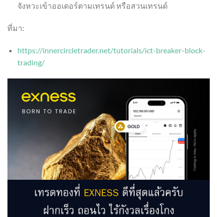
จังหวะเข้าออเดอร์ตามเทรนด์ หรือสวนเทรนด์
ที่มา:
https://innercircletrader.net/tutorials/ict-breaker-block-
trading/