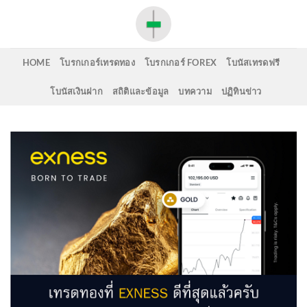
Skip
to
content
HOME
โบรกเกอร์เทรดทอง
โบรกเกอร์ FOREX
โบนัสเทรดฟรี
โบนัสเงินฝาก
สถิติและข้อมูล
บทความ
ปฏิทินข่าว