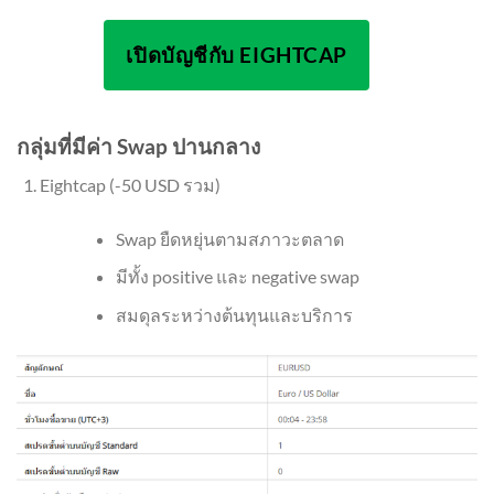
เปิดบัญชีกับ EIGHTCAP
กลุ่มที่มีค่า Swap ปานกลาง
Eightcap (-50 USD รวม)
Swap ยืดหยุ่นตามสภาวะตลาด
มีทั้ง positive และ negative swap
สมดุลระหว่างต้นทุนและบริการ