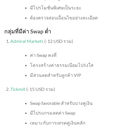
มีโปรโมชั่นพิเศษเป็นระยะ
ต้องตรวจสอบเงื่อนไขอย่างละเอียด
กลุ่มที่มีค่า Swap ต่ำ
Admiral Markets
(-12 USD รวม)
ค่า Swap คงที่
โครงสร้างค่าธรรมเนียมโปร่งใส
มีส่วนลดสำหรับลูกค้า VIP
Tickmill
(-15 USD รวม)
Swap favorable สำหรับบางคู่เงิน
มีโปรแกรมลดค่า Swap
เหมาะกับการเทรดคู่เงินหลัก