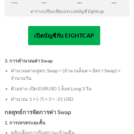
ตารางเปรียบเทียบประเภทบัญชี Eightcap
เปิดบัญชีกับ EIGHTCAP
3. การคำนวณค่า Swap
คำนวณตามสูตร: Swap = (จำนวนล็อต × อัตรา Swap) ×
จำนวนวัน
ตัวอย่าง: เปิด EURUSD 1 ล็อต Long 3 วัน
คำนวณ: 1 × (-7) × 3 = -21 USD
กลยุทธ์การจัดการค่า Swap
1. การเทรดระยะสั้น
หลีกเลี่ยงการถือสถานะข้ามคืน