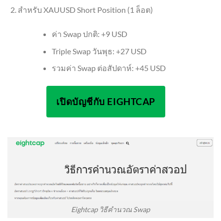
สำหรับ XAUUSD Short Position (1 ล็อต)
ค่า Swap ปกติ: +9 USD
Triple Swap วันพุธ: +27 USD
รวมค่า Swap ต่อสัปดาห์: +45 USD
เปิดบัญชีกับ EIGHTCAP
Eightcap วิธีคำนวณ Swap