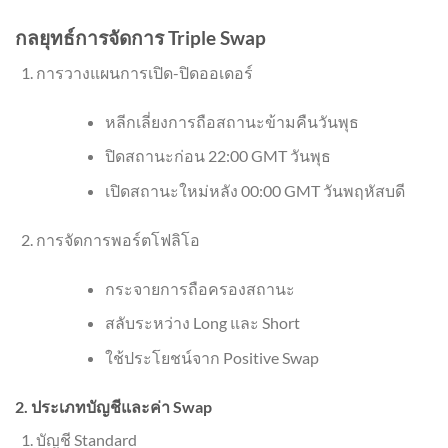
กลยุทธ์การจัดการ Triple Swap
การวางแผนการเปิด-ปิดออเดอร์
หลีกเลี่ยงการถือสถานะข้ามคืนวันพุธ
ปิดสถานะก่อน 22:00 GMT วันพุธ
เปิดสถานะใหม่หลัง 00:00 GMT วันพฤหัสบดี
การจัดการพอร์ตโฟลิโอ
กระจายการถือครองสถานะ
สลับระหว่าง Long และ Short
ใช้ประโยชน์จาก Positive Swap
2. ประเภทบัญชีและค่า Swap
บัญชี Standard