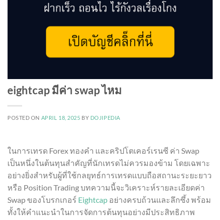
eightcap มีค่า swap ไหม
POSTED ON
APRIL 18, 2025
BY
DOJIPEDIA
ในการเทรด Forex ทองคำ และคริปโตเคอร์เรนซี ค่า Swap
เป็นหนึ่งในต้นทุนสำคัญที่นักเทรดไม่ควรมองข้าม โดยเฉพาะ
อย่างยิ่งสำหรับผู้ที่ใช้กลยุทธ์การเทรดแบบถือสถานะระยะยาว
หรือ Position Trading บทความนี้จะวิเคราะห์รายละเอียดค่า
Swap ของโบรกเกอร์
Eightcap
อย่างครบถ้วนและลึกซึ้ง พร้อม
ทั้งให้คำแนะนำในการจัดการต้นทุนอย่างมีประสิทธิภาพ