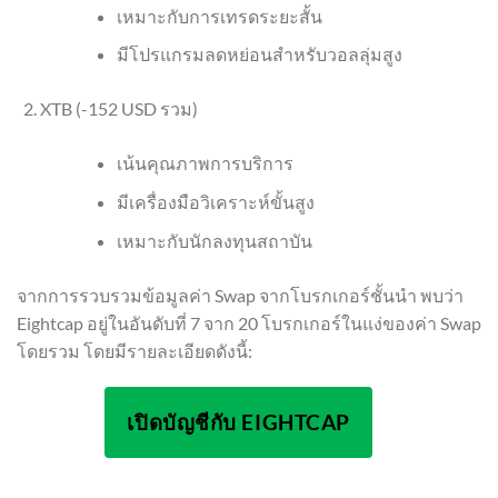
เหมาะกับการเทรดระยะสั้น
มีโปรแกรมลดหย่อนสำหรับวอลลุ่มสูง
XTB (-152 USD รวม)
เน้นคุณภาพการบริการ
มีเครื่องมือวิเคราะห์ขั้นสูง
เหมาะกับนักลงทุนสถาบัน
จากการรวบรวมข้อมูลค่า Swap จากโบรกเกอร์ชั้นนำ พบว่า
Eightcap อยู่ในอันดับที่ 7 จาก 20 โบรกเกอร์ในแง่ของค่า Swap
โดยรวม โดยมีรายละเอียดดังนี้:
เปิดบัญชีกับ EIGHTCAP