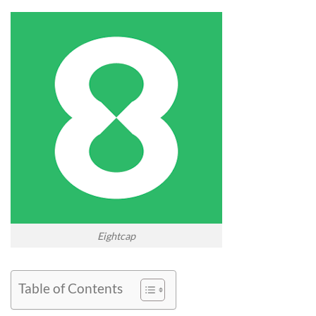
Eightcap
Table of Contents