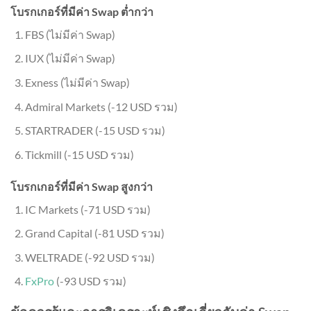
โบรกเกอร์ที่มีค่า Swap ต่ำกว่า
FBS (ไม่มีค่า Swap)
IUX (ไม่มีค่า Swap)
Exness (ไม่มีค่า Swap)
Admiral Markets (-12 USD รวม)
STARTRADER (-15 USD รวม)
Tickmill (-15 USD รวม)
โบรกเกอร์ที่มีค่า Swap สูงกว่า
IC Markets (-71 USD รวม)
Grand Capital (-81 USD รวม)
WELTRADE (-92 USD รวม)
FxPro
(-93 USD รวม)