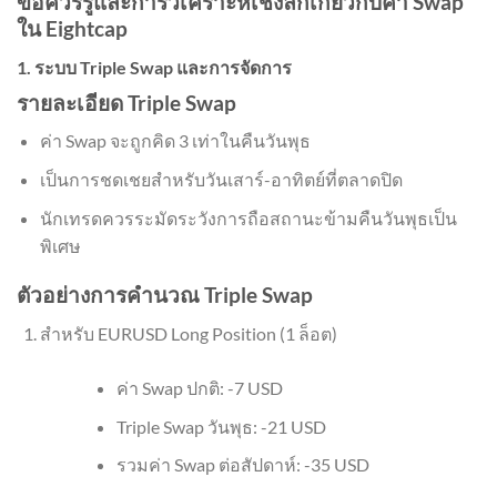
ข้อควรรู้และการวิเคราะห์เชิงลึกเกี่ยวกับค่า Swap
ใน Eightcap
1. ระบบ Triple Swap และการจัดการ
รายละเอียด Triple Swap
ค่า Swap จะถูกคิด 3 เท่าในคืนวันพุธ
เป็นการชดเชยสำหรับวันเสาร์-อาทิตย์ที่ตลาดปิด
นักเทรดควรระมัดระวังการถือสถานะข้ามคืนวันพุธเป็น
พิเศษ
ตัวอย่างการคำนวณ Triple Swap
สำหรับ EURUSD Long Position (1 ล็อต)
ค่า Swap ปกติ: -7 USD
Triple Swap วันพุธ: -21 USD
รวมค่า Swap ต่อสัปดาห์: -35 USD