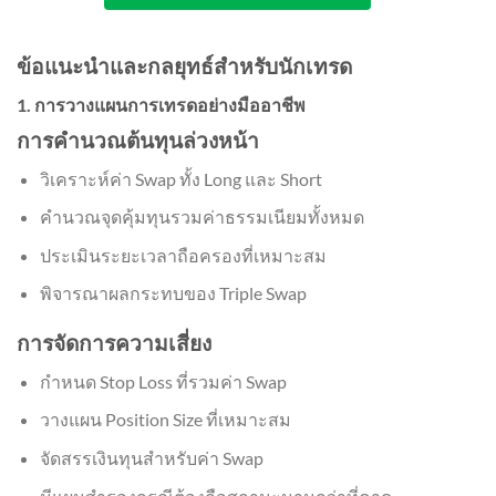
ข้อแนะนำและกลยุทธ์สำหรับนักเทรด
1. การวางแผนการเทรดอย่างมืออาชีพ
การคำนวณต้นทุนล่วงหน้า
วิเคราะห์ค่า Swap ทั้ง Long และ Short
คำนวณจุดคุ้มทุนรวมค่าธรรมเนียมทั้งหมด
ประเมินระยะเวลาถือครองที่เหมาะสม
พิจารณาผลกระทบของ Triple Swap
การจัดการความเสี่ยง
กำหนด Stop Loss ที่รวมค่า Swap
วางแผน Position Size ที่เหมาะสม
จัดสรรเงินทุนสำหรับค่า Swap