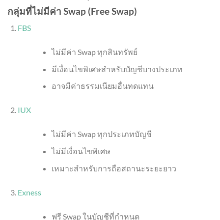
กลุ่มที่ไม่มีค่า Swap (Free Swap)
FBS
ไม่มีค่า Swap ทุกสินทรัพย์
มีเงื่อนไขพิเศษสำหรับบัญชีบางประเภท
อาจมีค่าธรรมเนียมอื่นทดแทน
IUX
ไม่มีค่า Swap ทุกประเภทบัญชี
ไม่มีเงื่อนไขพิเศษ
เหมาะสำหรับการถือสถานะระยะยาว
Exness
ฟรี Swap ในบัญชีที่กำหนด