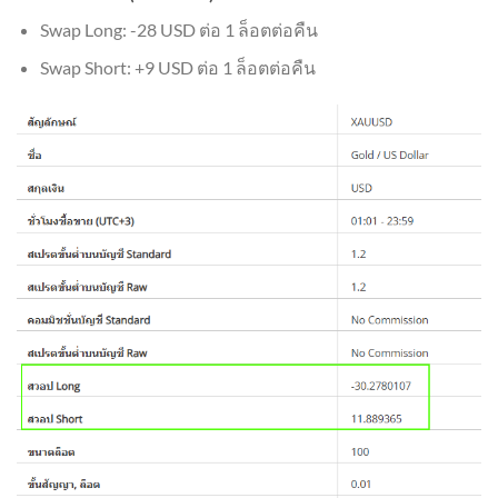
Swap Long: -28 USD ต่อ 1 ล็อตต่อคืน
Swap Short: +9 USD ต่อ 1 ล็อตต่อคืน