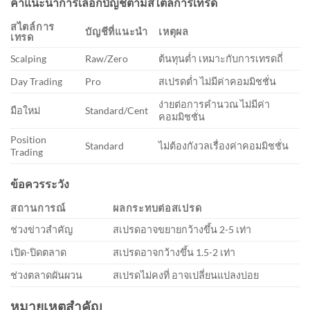
คำแนะนำการเลือกบัญชีตามสไตล์การเทรด
สไตล์การ
บัญชีที่แนะนำ
เหตุผล
เทรด
Scalping
Raw/Zero
ต้นทุนต่ำ เหมาะกับการเทรดถี่
Day Trading
Pro
สเปรดต่ำ ไม่มีค่าคอมมิชชั่น
ง่ายต่อการคำนวณ ไม่มีค่า
มือใหม่
Standard/Cent
คอมมิชชั่น
Position
Standard
ไม่ต้องกังวลเรื่องค่าคอมมิชชั่น
Trading
ข้อควรระวัง
สถานการณ์
ผลกระทบต่อสเปรด
ช่วงข่าวสำคัญ
สเปรดอาจขยายกว้างขึ้น 2-5 เท่า
เปิด-ปิดตลาด
สเปรดอาจกว้างขึ้น 1.5-2 เท่า
ช่วงตลาดผันผวน
สเปรดไม่คงที่ อาจเปลี่ยนแปลงบ่อย
หมายเหตุสำคัญ