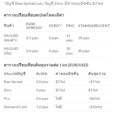
*บัญชี Raw Spread และ บัญชี Zero: มีค่าคอมมิชชั่น $7/lot
ตารางเปรียบเทียบสเปรดโลหะมีค่า
RAW
สินค้า
ZERO**
PRO
STANDARD/CENT
SPREAD*
XAUUSD
15
0.3 pips
0 pips
20 pips
(ทองคำ)
pips
XAGUSD
30
0.4 pips
0 pips
40 pips
(เงิน)
pips
ตารางเปรียบเทียบต้นทุนรวมต่อ 1 lot (EUR/USD)
ประเภทบัญชี
สเปรด
ค่าคอมมิชชั่น
ต้นทุนรวม
Raw Spread
0.0 pips
$7/lot
~$7/lot
Zero
0 pips
$7/lot
$7/lot
Pro
0.6 pips
ไม่มี
~$6/lot
Standard/Cent
1.0 pips
ไม่มี
~$10/lot