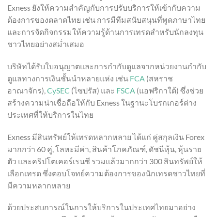
Exness ยังให้ความสำคัญกับการปรับบริการให้เข้ากับความ
ต้องการของตลาดไทย เช่น การมีทีมสนับสนุนที่พูดภาษาไทย
และการจัดกิจกรรมให้ความรู้ด้านการเทรดสำหรับนักลงทุน
ชาวไทยอย่างสม่ำเสมอ
บริษัทได้รับใบอนุญาตและการกำกับดูแลจากหน่วยงานกำกับ
ดูแลทางการเงินชั้นนำหลายแห่ง เช่น
FCA
(สหราช
อาณาจักร),
CySEC
(ไซปรัส) และ
FSCA
(แอฟริกาใต้) ซึ่งช่วย
สร้างความน่าเชื่อถือให้กับ Exness ในฐานะโบรกเกอร์ต่าง
ประเทศที่ให้บริการในไทย
Exness มีสินทรัพย์ให้เทรดหลากหลาย ได้แก่ คู่สกุลเงิน Forex
มากกว่า 60 คู่, โลหะมีค่า, สินค้าโภคภัณฑ์, ดัชนีหุ้น, หุ้นราย
ตัว และคริปโตเคอร์เรนซี รวมแล้วมากกว่า 300 สินทรัพย์ให้
เลือกเทรด ซึ่งตอบโจทย์ความต้องการของนักเทรดชาวไทยที่
มีความหลากหลาย
ด้วยประสบการณ์ในการให้บริการในประเทศไทยมาอย่าง