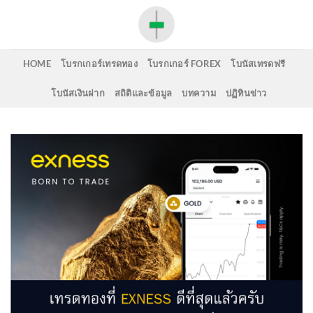
Skip
to
content
HOME
โบรกเกอร์เทรดทอง
โบรกเกอร์ FOREX
โบนัสเทรดฟรี
โบนัสเงินฝาก
สถิติและข้อมูล
บทความ
ปฏิทินข่าว