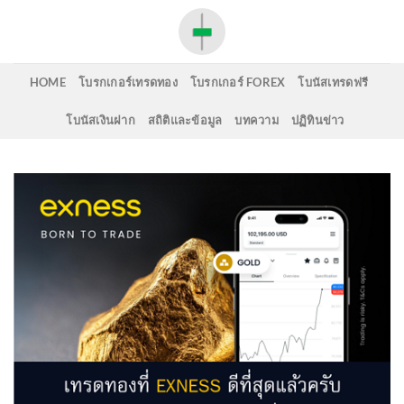
Skip
to
content
HOME
โบรกเกอร์เทรดทอง
โบรกเกอร์ FOREX
โบนัสเทรดฟรี
โบนัสเงินฝาก
สถิติและข้อมูล
บทความ
ปฏิทินข่าว