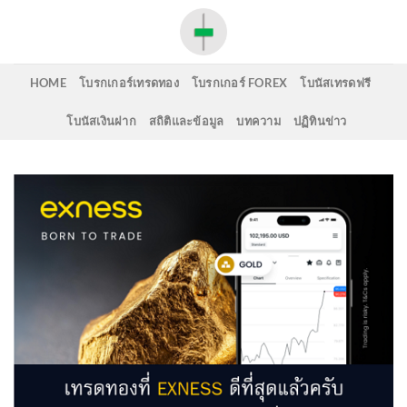
Skip
to
content
HOME
โบรกเกอร์เทรดทอง
โบรกเกอร์ FOREX
โบนัสเทรดฟรี
โบนัสเงินฝาก
สถิติและข้อมูล
บทความ
ปฏิทินข่าว