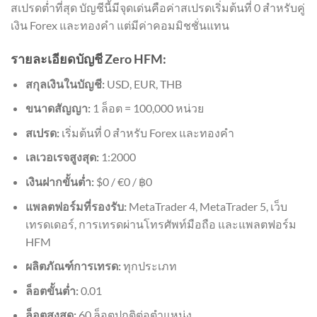
สเปรดต่ำที่สุด บัญชีนี้มีจุดเด่นคือค่าสเปรดเริ่มต้นที่ 0 สำหรับคู่
เงิน Forex และทองคำ แต่มีค่าคอมมิชชั่นแทน
รายละเอียดบัญชี Zero HFM:
สกุลเงินในบัญชี:
USD, EUR, THB
ขนาดสัญญา:
1 ล็อต = 100,000 หน่วย
สเปรด:
เริ่มต้นที่ 0 สำหรับ Forex และทองคำ
เลเวอเรจสูงสุด:
1:2000
เงินฝากขั้นต่ำ:
$0 / €0 / ฿0
แพลตฟอร์มที่รองรับ:
MetaTrader 4, MetaTrader 5, เว็บ
เทรดเดอร์, การเทรดผ่านโทรศัพท์มือถือ และแพลตฟอร์ม
HFM
ผลิตภัณฑ์การเทรด:
ทุกประเภท
ล็อตขั้นต่ำ:
0.01
ล็อตสูงสุด:
60 ล็อตปกติต่อตำแหน่ง