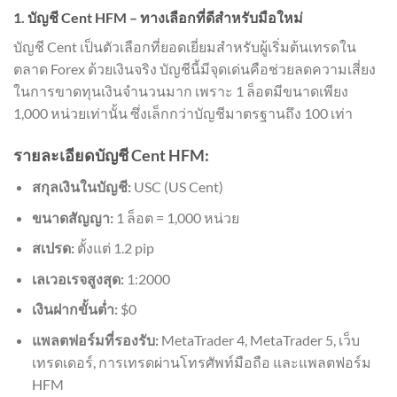
1. บัญชี Cent HFM – ทางเลือกที่ดีสำหรับมือใหม่
บัญชี Cent เป็นตัวเลือกที่ยอดเยี่ยมสำหรับผู้เริ่มต้นเทรดใน
ตลาด Forex ด้วยเงินจริง บัญชีนี้มีจุดเด่นคือช่วยลดความเสี่ยง
ในการขาดทุนเงินจำนวนมาก เพราะ 1 ล็อตมีขนาดเพียง
1,000 หน่วยเท่านั้น ซึ่งเล็กกว่าบัญชีมาตรฐานถึง 100 เท่า
รายละเอียดบัญชี Cent HFM:
สกุลเงินในบัญชี:
USC (US Cent)
ขนาดสัญญา:
1 ล็อต = 1,000 หน่วย
สเปรด:
ตั้งแต่ 1.2 pip
เลเวอเรจสูงสุด:
1:2000
เงินฝากขั้นต่ำ:
$0
แพลตฟอร์มที่รองรับ:
MetaTrader 4, MetaTrader 5, เว็บ
เทรดเดอร์, การเทรดผ่านโทรศัพท์มือถือ และแพลตฟอร์ม
HFM