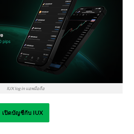
IUX log in แอพมือถือ
เปิดบัญชีกับ IUX