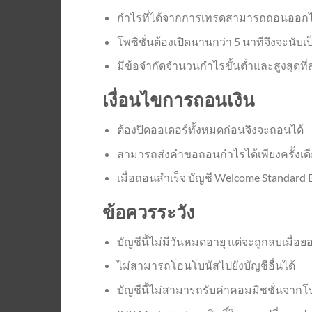
กำไรที่ได้จากการเทรดสามารถถอนออกไ
โพซิชั่นต้องเปิดนานกว่า 5 นาทีจึงจะนับ
มีข้อจำกัดจำนวนกำไรขั้นต่ำและสูงสุดท
เงื่อนไขการถอนเงิน
ต้องปิดออเดอร์ทั้งหมดก่อนจึงจะถอนได้
สามารถส่งคำขอถอนกำไรได้เพียงครั้งเด
เมื่อถอนสำเร็จ บัญชี Welcome Standard
ข้อควรระวัง
บัญชีนี้ไม่มีวันหมดอายุ แต่จะถูกลบเมื่อ
ไม่สามารถโอนโบนัสไปยังบัญชีอื่นได้
บัญชีนี้ไม่สามารถรับค่าคอมมิชชั่นจาก