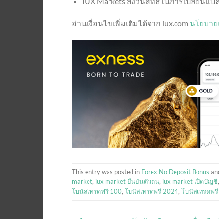
IUX Markets สงวนสิทธิ์ในการเปลี่ยนแป
อ่านเงื่อนไขเพิ่มเติมได้จาก iux.com
นโยบายแ
This entry was posted in
Forex No Deposit Bonus
an
market
,
iux market ยืนยันตัวตน
,
iux market เปิดบัญชี
โบนัสเทรดฟรี 100
,
โบนัสเทรดฟรี 2024
,
โบนัสเทรดฟรี