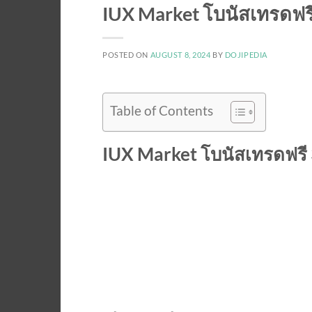
IUX Market โบนัสเทรดฟรี
POSTED ON
AUGUST 8, 2024
BY
DOJIPEDIA
Table of Contents
IUX Market โบนัสเทรดฟรี 