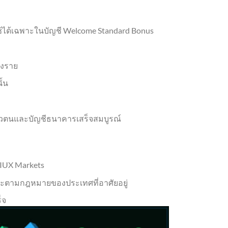
้ได้เฉพาะในบัญชี Welcome Standard Bonus
ึ่งราย
ั้น
นตัวตนและบัญชีธนาคารเสร็จสมบูรณ์
บ IUX Markets
ภาวะตามกฎหมายของประเทศที่อาศัยอยู่
็จ