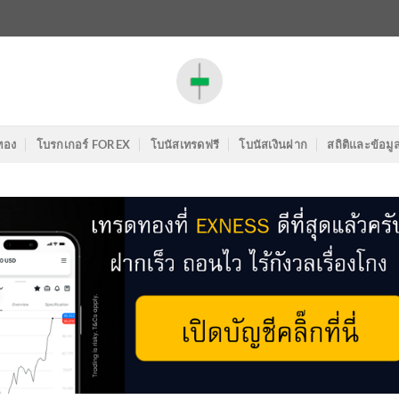
ทอง
โบรกเกอร์ FOREX
โบนัสเทรดฟรี
โบนัสเงินฝาก
สถิติและข้อมู