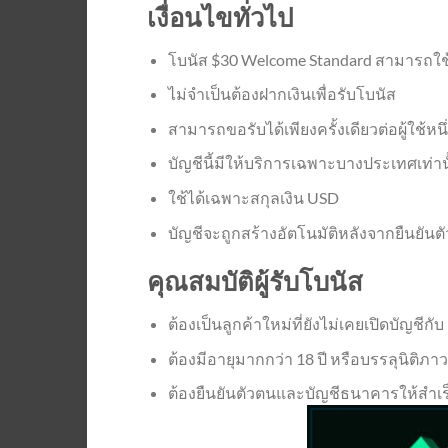
เงื่อนไขทั่วไป
โบนัส $30 Welcome Standard สามารถใช
ไม่จำเป็นต้องฝากเงินเพื่อรับโบนัส
สามารถขอรับได้เพียงครั้งเดียวต่อผู้ใช้หน
บัญชีนี้มีให้บริการเฉพาะบางประเทศเท่าน
ใช้ได้เฉพาะสกุลเงิน USD
บัญชีจะถูกสร้างอัตโนมัติหลังจากยืนยั
คุณสมบัติผู้รับโบนัส
ต้องเป็นลูกค้าใหม่ที่ยังไม่เคยเปิดบัญชีกั
ต้องมีอายุมากกว่า 18 ปี หรือบรรลุนิติ
ต้องยืนยันตัวตนและบัญชีธนาคารให้สำเร