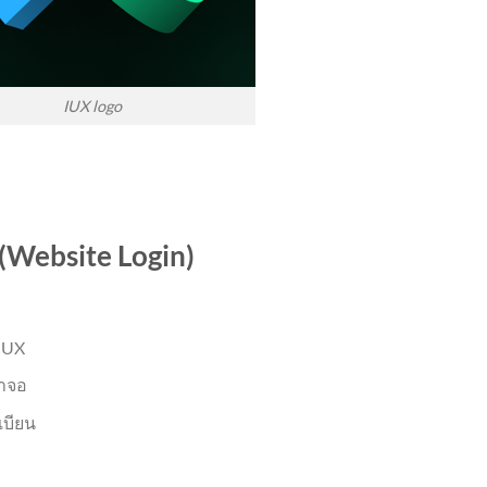
IUX logo
 (Website Login)
 IUX
้าจอ
เบียน