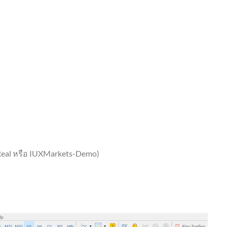
”
-Real หรือ IUXMarkets-Demo)