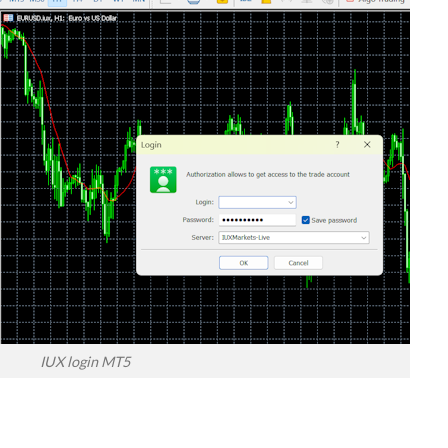
IUX login MT5