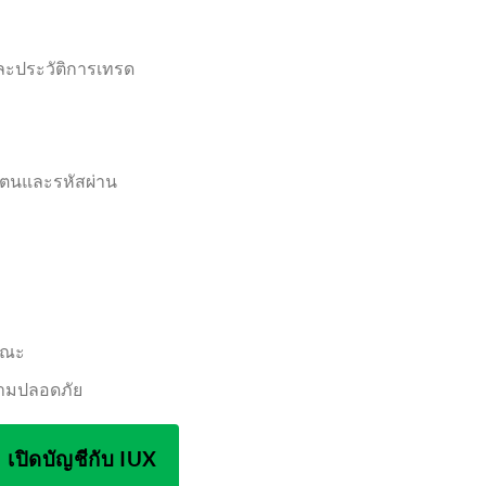
ละประวัติการเทรด
ัวตนและรหัสผ่าน
รณะ
ความปลอดภัย
เปิดบัญชีกับ IUX