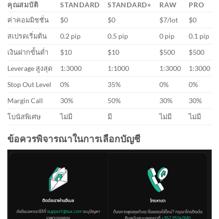
คุณสมบัติ
STANDARD
STANDARD+
RAW
PRO
ค่าคอมมิชชั่น
$0
$0
$7/lot
$0
สเปรดเริ่มต้น
0.2 pip
0.5 pip
0 pip
0.1 pip
เงินฝากขั้นต่ำ
$10
$10
$500
$500
Leverage สูงสุด
1:3000
1:1000
1:3000
1:3000
Stop Out Level
0%
35%
0%
0%
Margin Call
30%
50%
30%
30%
โบนัสพิเศษ
ไม่มี
มี
ไม่มี
ไม่มี
ข้อควรพิจารณาในการเลือกบัญชี