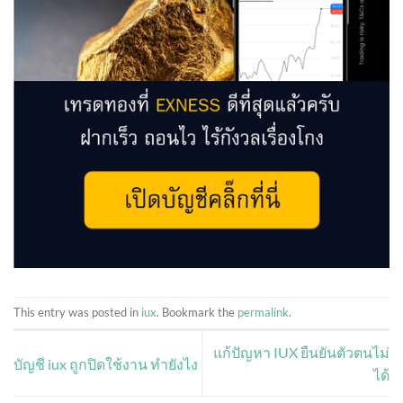
This entry was posted in
iux
. Bookmark the
permalink
.
แก้ปัญหา IUX ยืนยันตัวตนไม่
บัญชี iux ถูกปิดใช้งาน ทำยังไง
ได้