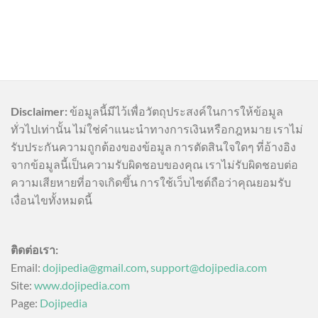
Disclaimer:
ข้อมูลนี้มีไว้เพื่อวัตถุประสงค์ในการให้ข้อมูล
ทั่วไปเท่านั้น ไม่ใช่คำแนะนำทางการเงินหรือกฎหมาย เราไม่
รับประกันความถูกต้องของข้อมูล การตัดสินใจใดๆ ที่อ้างอิง
จากข้อมูลนี้เป็นความรับผิดชอบของคุณ เราไม่รับผิดชอบต่อ
ความเสียหายที่อาจเกิดขึ้น การใช้เว็บไซต์ถือว่าคุณยอมรับ
เงื่อนไขทั้งหมดนี้
ติดต่อเรา:
Email:
dojipedia@gmail.com
,
support@dojipedia.com
Site:
www.dojipedia.com
Page:
Dojipedia