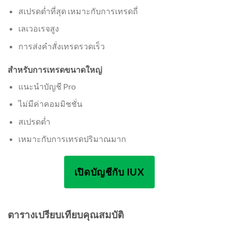
สเปรดต่ำที่สุด เหมาะกับการเทรดถี่
เลเวอเรจสูง
การส่งคำสั่งเทรดรวดเร็ว
สำหรับการเทรดขนาดใหญ่
แนะนำบัญชี Pro
ไม่มีค่าคอมมิชชั่น
สเปรดต่ำ
เหมาะกับการเทรดปริมาณมาก
เปิดบัญชีกับ IUX
ตารางเปรียบเทียบคุณสมบัติ