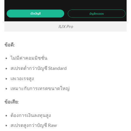
IUX Pro
ข้อดี:
ไม่มีค่าคอมมิชชั่น
สเปรดต่ำกว่าบัญชี Standard
เลเวอเรจสูง
เหมาะกับการเทรดขนาดใหญ่
ข้อเสีย:
ต้องการเงินลงทุนสูง
สเปรดสูงกว่าบัญชี Raw