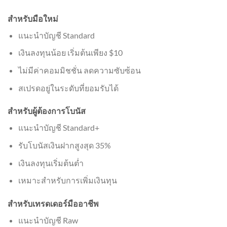
สำหรับมือใหม่
แนะนำบัญชี Standard
เงินลงทุนน้อย เริ่มต้นเพียง $10
ไม่มีค่าคอมมิชชั่น ลดความซับซ้อน
สเปรดอยู่ในระดับที่ยอมรับได้
สำหรับผู้ต้องการโบนัส
แนะนำบัญชี Standard+
รับโบนัสเงินฝากสูงสุด 35%
เงินลงทุนเริ่มต้นต่ำ
เหมาะสำหรับการเพิ่มเงินทุน
สำหรับเทรดเดอร์มืออาชีพ
แนะนำบัญชี Raw