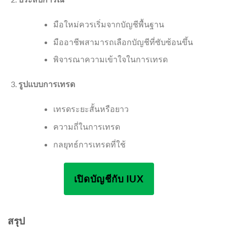
มือใหม่ควรเริ่มจากบัญชีพื้นฐาน
มืออาชีพสามารถเลือกบัญชีที่ซับซ้อนขึ้น
พิจารณาความเข้าใจในการเทรด
รูปแบบการเทรด
เทรดระยะสั้นหรือยาว
ความถี่ในการเทรด
กลยุทธ์การเทรดที่ใช้
เปิดบัญชีกับ IUX
สรุป