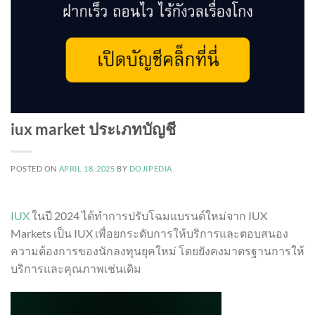
iux market ประเภทบัญชี
POSTED ON
APRIL 18, 2025
BY
DOJIPEDIA
IUX
ในปี 2024 ได้ทำการปรับโฉมแบรนด์ใหม่จาก IUX
Markets เป็น IUX เพื่อยกระดับการให้บริการและตอบสนอง
ความต้องการของนักลงทุนยุคใหม่ โดยยังคงมาตรฐานการให้
บริการและคุณภาพเช่นเดิม