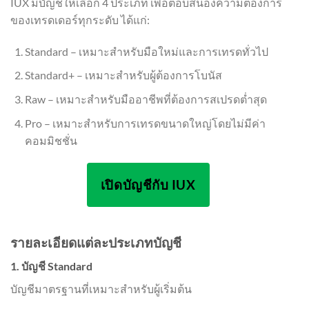
IUX มีบัญชีให้เลือก 4 ประเภท เพื่อตอบสนองความต้องการ
ของเทรดเดอร์ทุกระดับ ได้แก่:
Standard – เหมาะสำหรับมือใหม่และการเทรดทั่วไป
Standard+ – เหมาะสำหรับผู้ต้องการโบนัส
Raw – เหมาะสำหรับมืออาชีพที่ต้องการสเปรดต่ำสุด
Pro – เหมาะสำหรับการเทรดขนาดใหญ่โดยไม่มีค่า
คอมมิชชั่น
เปิดบัญชีกับ IUX
รายละเอียดแต่ละประเภทบัญชี
1. บัญชี Standard
บัญชีมาตรฐานที่เหมาะสำหรับผู้เริ่มต้น