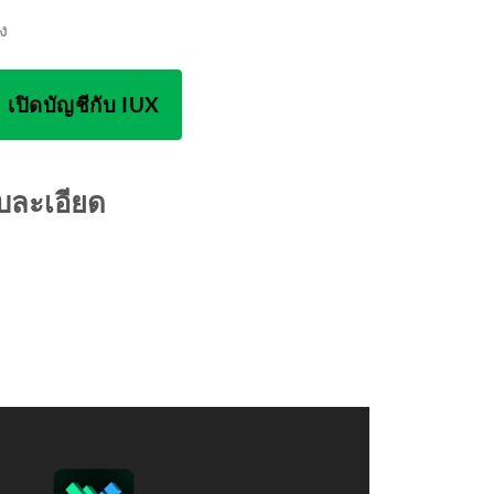
ง
เปิดบัญชีกับ IUX
บละเอียด