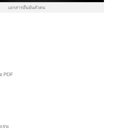
เอกสารยืนยันตัวตน
ือ PDF
ดเจน