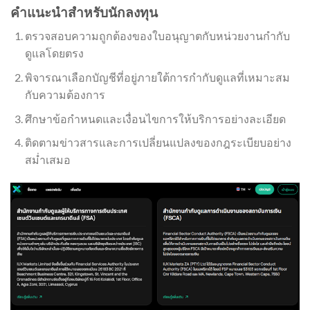
คำแนะนำสำหรับนักลงทุน
ตรวจสอบความถูกต้องของใบอนุญาตกับหน่วยงานกำกับ
ดูแลโดยตรง
พิจารณาเลือกบัญชีที่อยู่ภายใต้การกำกับดูแลที่เหมาะสม
กับความต้องการ
ศึกษาข้อกำหนดและเงื่อนไขการให้บริการอย่างละเอียด
ติดตามข่าวสารและการเปลี่ยนแปลงของกฎระเบียบอย่าง
สม่ำเสมอ