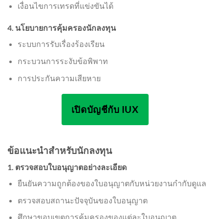
เงื่อนไขการเทรดที่แข่งขันได้
4. นโยบายการคุ้มครองนักลงทุน
ระบบการรับเรื่องร้องเรียน
กระบวนการระงับข้อพิพาท
การประกันความเสียหาย
เปิดบัญชีกับ IUX
ข้อแนะนำสำหรับนักลงทุน
1. ตรวจสอบใบอนุญาตอย่างละเอียด
ยืนยันความถูกต้องของใบอนุญาตกับหน่วยงานกำกับดูแล
ตรวจสอบสถานะปัจจุบันของใบอนุญาต
ศึกษาขอบเขตการคุ้มครองของแต่ละใบอนุญาต