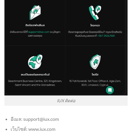
IUX ติดต่อ
อีเมล:
support@iux.com
เว็บไซต์: www.iux.com