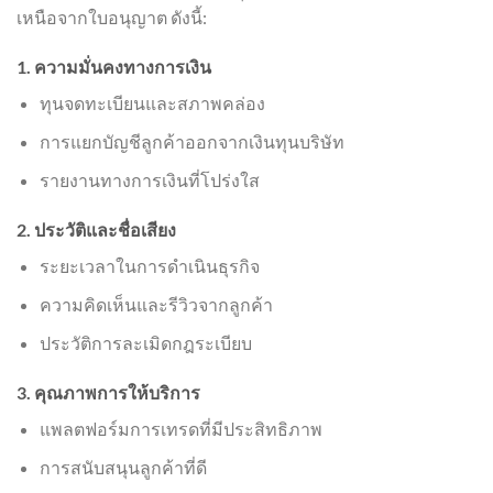
เหนือจากใบอนุญาต ดังนี้:
1. ความมั่นคงทางการเงิน
ทุนจดทะเบียนและสภาพคล่อง
การแยกบัญชีลูกค้าออกจากเงินทุนบริษัท
รายงานทางการเงินที่โปร่งใส
2. ประวัติและชื่อเสียง
ระยะเวลาในการดำเนินธุรกิจ
ความคิดเห็นและรีวิวจากลูกค้า
ประวัติการละเมิดกฎระเบียบ
3. คุณภาพการให้บริการ
แพลตฟอร์มการเทรดที่มีประสิทธิภาพ
การสนับสนุนลูกค้าที่ดี