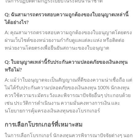
ในการปฏิบัติตามกฎระเบียบในระดับนานาชาติ
Q: ฉันสามารถตรวจสอบความถูกต้องของใบอนุญาตเหล่านี้
ได้อย่างไร?
A: คุณสามารถตรวจสอบความถูกต้องของใบอนุญาตโดยตรง
ผ่านเว็บไซต์ของหน่วยงานกำกับดูแลแต่ละแห่ง หรือติดต่อ
หน่วยงานโดยตรงเพื่อยืนยันสถานะของใบอนุญาต
Q: ใบอนุญาตเหล่านี้รับประกันความปลอดภัยของเงินลงทุน
หรือไม่?
A: แม้ว่าใบอนุญาตจะเป็นสัญญาณที่ดีของความน่าเชื่อถือ แต่
ไม่ได้รับประกันความปลอดภัยของเงินลงทุน 100% นักลงทุน
ควรใช้ความระมัดระวังและพิจารณาปัจจัยอื่นๆ ประกอบด้วย
เช่น ประวัติการดำเนินงาน ความมั่นคงทางการเงิน และ
นโยบายการคุ้มครองเงินลงทุนของโบรกเกอร์
การเลือกโบรกเกอร์ที่เหมาะสม
ในการเลือกโบรกเกอร์ นักลงทุนควรพิจารณาปัจจัยต่างๆ นอก