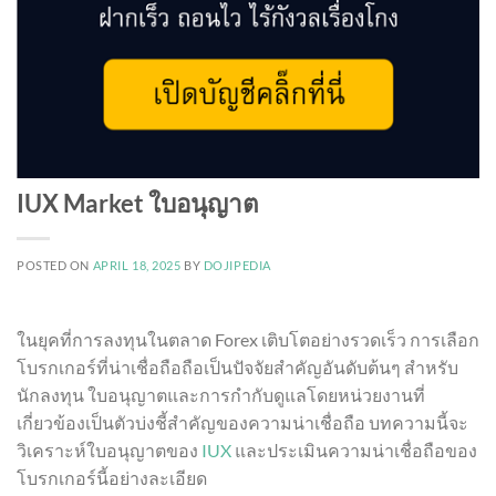
IUX Market ใบอนุญาต
POSTED ON
APRIL 18, 2025
BY
DOJIPEDIA
ในยุคที่การลงทุนในตลาด Forex เติบโตอย่างรวดเร็ว การเลือก
โบรกเกอร์ที่น่าเชื่อถือถือเป็นปัจจัยสำคัญอันดับต้นๆ สำหรับ
นักลงทุน ใบอนุญาตและการกำกับดูแลโดยหน่วยงานที่
เกี่ยวข้องเป็นตัวบ่งชี้สำคัญของความน่าเชื่อถือ บทความนี้จะ
วิเคราะห์ใบอนุญาตของ
IUX
และประเมินความน่าเชื่อถือของ
โบรกเกอร์นี้อย่างละเอียด