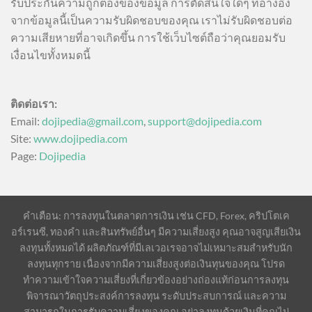
รับประกันความถูกต้องของข้อมูล การตัดสินใจใดๆ ที่อ้างอิง
จากข้อมูลนี้เป็นความรับผิดชอบของคุณ เราไม่รับผิดชอบต่อ
ความเสียหายที่อาจเกิดขึ้น การใช้เว็บไซต์ถือว่าคุณยอมรับ
เงื่อนไขทั้งหมดนี้
ติดต่อเรา:
Email:
dojipedia@gmail.com
,
support@dojipedia.com
Site:
www.dojipedia.com
Page:
Dojipedia
คำเตือน: การลงทุนในตลาดการเงิน เช่น CFD, Forex, คริปโตเค
อร์เรนซี, ทองคำ และสินทรัพย์อื่นๆ มีความเสี่ยงสูง คุณอาจสูญเสียเงิน
ลงทุนทั้งหมดได้ ผลิตภัณฑ์ที่มีเลเวอเรจอาจไม่เหมาะสมสำหรับนัก
ลงทุนทุกราย เนื่องจากมีความเสี่ยงสูงต่อเงินทุนของคุณ โปรด
ทำความเข้าใจความเสี่ยงที่เกี่ยวข้องอย่างถ่องแท้ก่อนการลงทุน
พิจารณาวัตถุประสงค์การลงทุน ระดับประสบการณ์ และความ
สามารถในการรับความเสี่ยงของคุณ อย่าลงทุนด้วยเงินที่คุณไม่