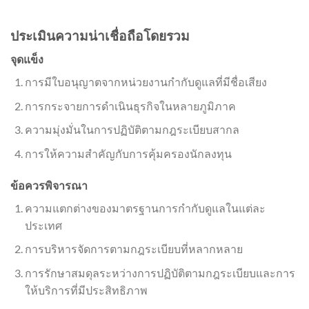
ประเมินความน่าเชื่อถือโดยรวม
จุดแข็ง
การมีใบอนุญาตจากหน่วยงานกำกับดูแลที่มีชื่อเสียง
การกระจายการดำเนินธุรกิจในหลายภูมิภาค
ความมุ่งมั่นในการปฏิบัติตามกฎระเบียบสากล
การให้ความสำคัญกับการคุ้มครองนักลงทุน
ข้อควรพิจารณา
ความแตกต่างของมาตรฐานการกำกับดูแลในแต่ละ
ประเทศ
การบริหารจัดการตามกฎระเบียบที่หลากหลาย
การรักษาสมดุลระหว่างการปฏิบัติตามกฎระเบียบและการ
ให้บริการที่มีประสิทธิภาพ