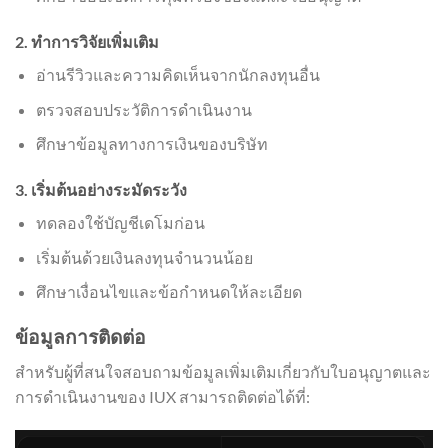
2. ทำการวิจัยเพิ่มเติม
อ่านรีวิวและความคิดเห็นจากนักลงทุนอื่น
ตรวจสอบประวัติการดำเนินงาน
ศึกษาข้อมูลทางการเงินของบริษัท
3. เริ่มต้นอย่างระมัดระวัง
ทดลองใช้บัญชีเดโมก่อน
เริ่มต้นด้วยเงินลงทุนจำนวนน้อย
ศึกษาเงื่อนไขและข้อกำหนดให้ละเอียด
ข้อมูลการติดต่อ
สำหรับผู้ที่สนใจสอบถามข้อมูลเพิ่มเติมเกี่ยวกับใบอนุญาตและ
การดำเนินงานของ IUX สามารถติดต่อได้ที่: