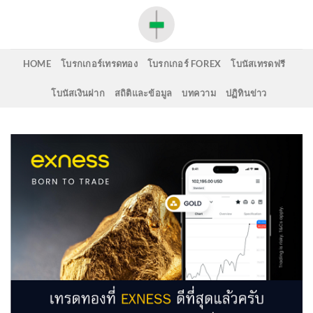
Skip
to
content
HOME
โบรกเกอร์เทรดทอง
โบรกเกอร์ FOREX
โบนัสเทรดฟรี
โบนัสเงินฝาก
สถิติและข้อมูล
บทความ
ปฏิทินข่าว