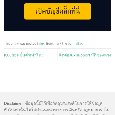
This entry was posted in
iux
. Bookmark the
permalink
.
IUX ถอนขั้นต่ำเท่าไหร่
ติดต่อ iux support มีกี่ช่องทาง
Disclaimer:
ข้อมูลนี้มีไว้เพื่อวัตถุประสงค์ในการให้ข้อมูล
ทั่วไปเท่านั้น ไม่ใช่คำแนะนำทางการเงินหรือกฎหมาย เราไม่