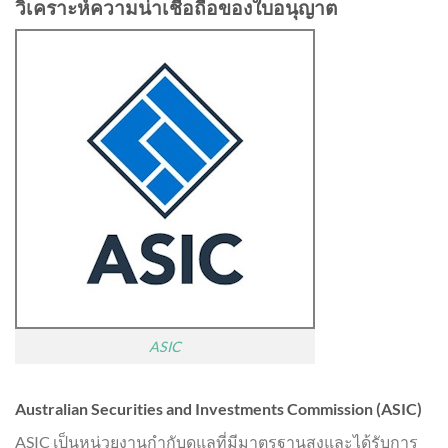
วิเคราะห์ความน่าเชื่อถือของใบอนุญาต
ASIC
Australian Securities and Investments Commission (ASIC)
ASIC เป็นหน่วยงานกำกับดูแลที่มีมาตรฐานสูงและได้รับการ