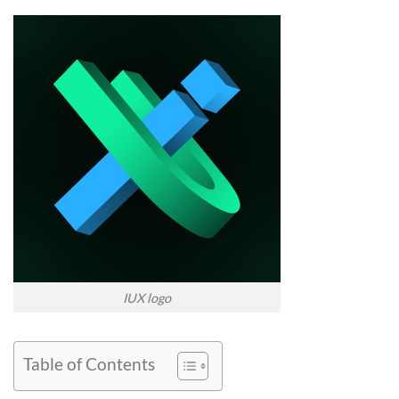
IUX logo
Table of Contents