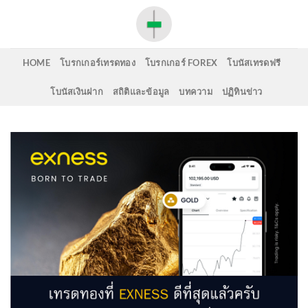
Skip
to
content
HOME
โบรกเกอร์เทรดทอง
โบรกเกอร์ FOREX
โบนัสเทรดฟรี
โบนัสเงินฝาก
สถิติและข้อมูล
บทความ
ปฏิทินข่าว