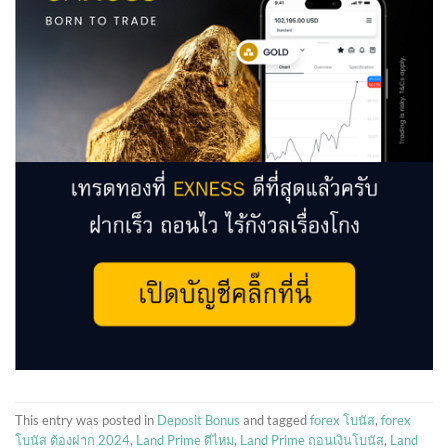
This entry was posted in
Deposit Bonus
and tagged
forex โบนัส
,
forex
โบนัส ต้องฝาก 2024
,
Land Prime ดีไหม
,
Land Prime ถอนเงินโบนัส
,
Land