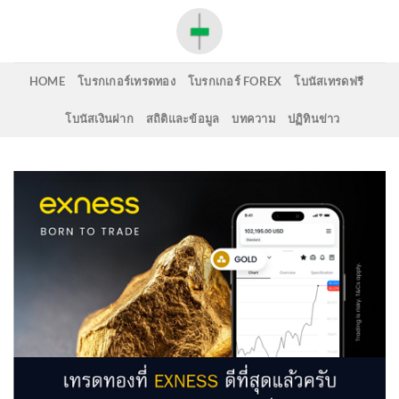
Skip
to
content
HOME
โบรกเกอร์เทรดทอง
โบรกเกอร์ FOREX
โบนัสเทรดฟรี
โบนัสเงินฝาก
สถิติและข้อมูล
บทความ
ปฏิทินข่าว