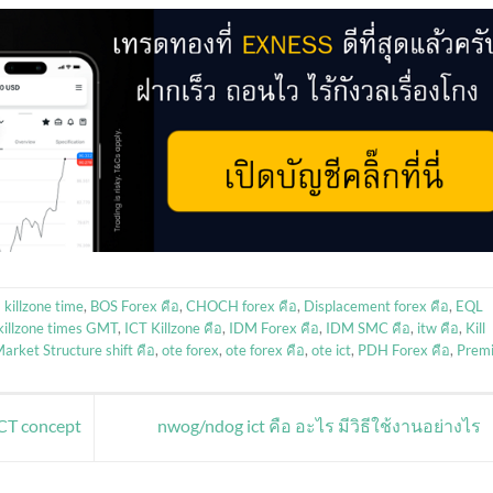
 killzone time
,
BOS Forex คือ
,
CHOCH forex คือ
,
Displacement forex คือ
,
EQL
 killzone times GMT
,
ICT Killzone คือ
,
IDM Forex คือ
,
IDM SMC คือ
,
itw คือ
,
Kill
arket Structure shift คือ
,
ote forex
,
ote forex คือ
,
ote ict
,
PDH Forex คือ
,
Prem
ICT concept
nwog/ndog ict คือ อะไร มีวิธีใช้งานอย่างไร