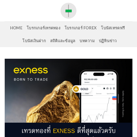
Skip
to
content
HOME
โบรกเกอร์เทรดทอง
โบรกเกอร์ FOREX
โบนัสเทรดฟรี
โบนัสเงินฝาก
สถิติและข้อมูล
บทความ
ปฏิทินข่าว