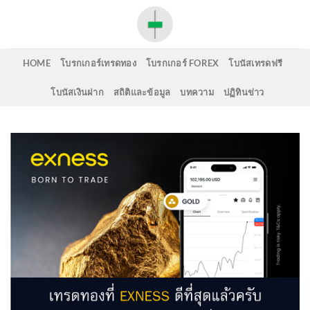
Skip
to
content
HOME
โบรกเกอร์เทรดทอง
โบรกเกอร์ FOREX
โบนัสเทรดฟรี
โบนัสเงินฝาก
สถิติและข้อมูล
บทความ
ปฏิทินข่าว