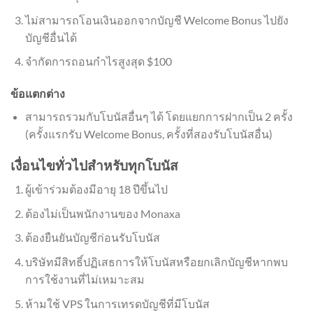
ไม่สามารถโอนเงินออกจากบัญชี Welcome Bonus ไปยัง
บัญชีอื่นได้
จำกัดการถอนกำไรสูงสุด $100
ข้อแตกต่าง
สามารถรวมกับโบนัสอื่นๆ ได้ โดยแยกการฝากเป็น 2 ครั้ง
(ครั้งแรกรับ Welcome Bonus, ครั้งที่สองรับโบนัสอื่น)
เงื่อนไขทั่วไปสำหรับทุกโบนัส
ผู้เข้าร่วมต้องมีอายุ 18 ปีขึ้นไป
ต้องไม่เป็นพนักงานของ Monaxa
ต้องยืนยันบัญชีก่อนรับโบนัส
บริษัทมีสิทธิ์ปฏิเสธการให้โบนัสหรือยกเลิกบัญชีหากพบ
การใช้งานที่ไม่เหมาะสม
ห้ามใช้ VPS ในการเทรดบัญชีที่มีโบนัส