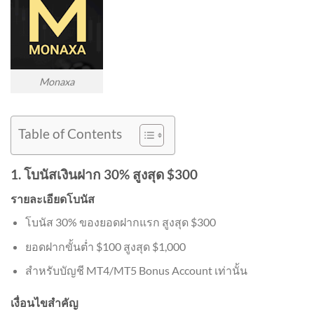
Monaxa
Table of Contents
1. โบนัสเงินฝาก 30% สูงสุด $300
รายละเอียดโบนัส
โบนัส 30% ของยอดฝากแรก สูงสุด $300
ยอดฝากขั้นต่ำ $100 สูงสุด $1,000
สำหรับบัญชี MT4/MT5 Bonus Account เท่านั้น
เงื่อนไขสำคัญ