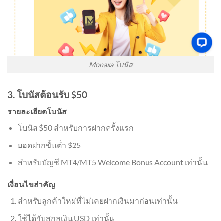
Monaxa โบนัส
3. โบนัสต้อนรับ $50
รายละเอียดโบนัส
โบนัส $50 สำหรับการฝากครั้งแรก
ยอดฝากขั้นต่ำ $25
สำหรับบัญชี MT4/MT5 Welcome Bonus Account เท่านั้น
เงื่อนไขสำคัญ
สำหรับลูกค้าใหม่ที่ไม่เคยฝากเงินมาก่อนเท่านั้น
ใช้ได้กับสกุลเงิน USD เท่านั้น