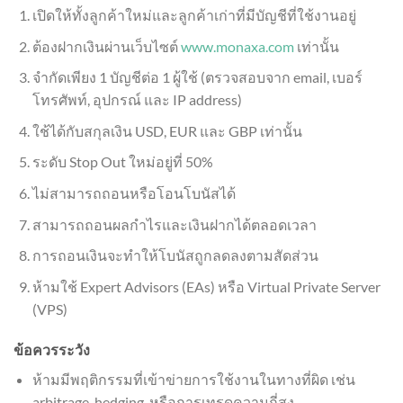
เปิดให้ทั้งลูกค้าใหม่และลูกค้าเก่าที่มีบัญชีที่ใช้งานอยู่
ต้องฝากเงินผ่านเว็บไซต์
www.monaxa.com
เท่านั้น
จำกัดเพียง 1 บัญชีต่อ 1 ผู้ใช้ (ตรวจสอบจาก email, เบอร์
โทรศัพท์, อุปกรณ์ และ IP address)
ใช้ได้กับสกุลเงิน USD, EUR และ GBP เท่านั้น
ระดับ Stop Out ใหม่อยู่ที่ 50%
ไม่สามารถถอนหรือโอนโบนัสได้
สามารถถอนผลกำไรและเงินฝากได้ตลอดเวลา
การถอนเงินจะทำให้โบนัสถูกลดลงตามสัดส่วน
ห้ามใช้ Expert Advisors (EAs) หรือ Virtual Private Server
(VPS)
ข้อควรระวัง
ห้ามมีพฤติกรรมที่เข้าข่ายการใช้งานในทางที่ผิด เช่น
arbitrage, hedging, หรือการเทรดความถี่สูง