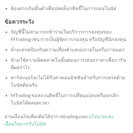
ต้องฝากเงินขั้นต่ำเพื่อปลดล็อกสิทธิ์ในการถอนโบนัส
ข้อควรระวัง
บัญชีนี้ไม่สามารถเข้าร่วมในบริการการลงทุนของ
MTrading เช่น การเป็นผู้จัดการกองทุน หรือบัญชีนักลงทุน
ห้ามเทรดป้องกันความเสี่ยงตำแหน่งภายในหรือภายนอก
ห้ามใช้ความผิดพลาดในขั้นตอนการเสนอราคาเพื่อการัน
ตีผลกำไร
พาร์ทเนอร์จะไม่ได้รับค่าคอมมิชชันสำหรับการเทรดด้วย
โบนัสต้อนรับ
MTrading ขอสงวนสิทธิ์ในการเปลี่ยนแปลงหรือยกเลิก
โบนัสได้ตลอดเวลา
อ่านเงื่อนไขเพิ่มเติมได้จาก mtrading.com
นโยบายและ
เงื่อนไขการรับโบนัส