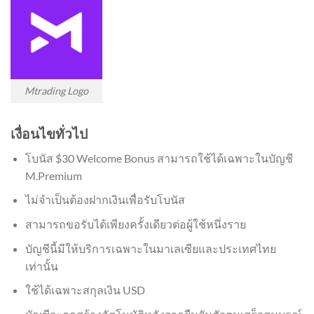
Mtrading Logo
เงื่อนไขทั่วไป
โบนัส $30 Welcome Bonus สามารถใช้ได้เฉพาะในบัญชี
M.Premium
ไม่จำเป็นต้องฝากเงินเพื่อรับโบนัส
สามารถขอรับได้เพียงครั้งเดียวต่อผู้ใช้หนึ่งราย
บัญชีนี้มีให้บริการเฉพาะในมาเลเซียและประเทศไทย
เท่านั้น
ใช้ได้เฉพาะสกุลเงิน USD