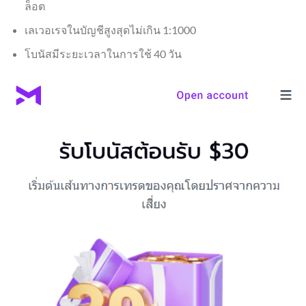
ล็อต
เลเวอเรจในบัญชีสูงสุดไม่เกิน 1:1000
โบนัสมีระยะเวลาในการใช้ 40 วัน