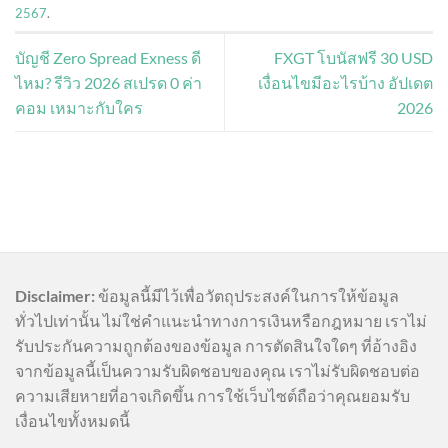
2567
.
บัญชี Zero Spread Exness ดี
FXGT โบนัสฟรี 30 USD
ไหม? รีวิว 2026 สเปรด 0 ค่า
เงื่อนไขมีอะไรบ้าง อัปเดต
คอม เหมาะกับใคร
2026
Disclaimer:
ข้อมูลนี้มีไว้เพื่อวัตถุประสงค์ในการให้ข้อมูล
ทั่วไปเท่านั้น ไม่ใช่คำแนะนำทางการเงินหรือกฎหมาย เราไม่
รับประกันความถูกต้องของข้อมูล การตัดสินใจใดๆ ที่อ้างอิง
จากข้อมูลนี้เป็นความรับผิดชอบของคุณ เราไม่รับผิดชอบต่อ
ความเสียหายที่อาจเกิดขึ้น การใช้เว็บไซต์ถือว่าคุณยอมรับ
เงื่อนไขทั้งหมดนี้