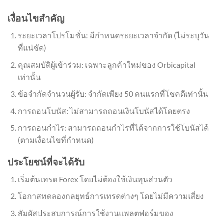
เงื่อนไขสำคัญ
ระยะเวลาโปรโมชั่น: มีกำหนดระยะเวลาจำกัด (ไม่ระบุวัน
ที่แน่ชัด)
คุณสมบัติผู้เข้าร่วม: เฉพาะลูกค้าใหม่ของ Orbicapital
เท่านั้น
ข้อจำกัดจำนวนผู้รับ: จำกัดเพียง 50 คนแรกที่โชคดีเท่านั้น
การถอนโบนัส: ไม่สามารถถอนเงินโบนัสได้โดยตรง
การถอนกำไร: สามารถถอนกำไรที่ได้จากการใช้โบนัสได้
(ตามเงื่อนไขที่กำหนด)
ประโยชน์ที่จะได้รับ
เริ่มต้นเทรด Forex โดยไม่ต้องใช้เงินทุนส่วนตัว
โอกาสทดลองกลยุทธ์การเทรดต่างๆ โดยไม่มีความเสี่ยง
สัมผัสประสบการณ์การใช้งานแพลตฟอร์มของ