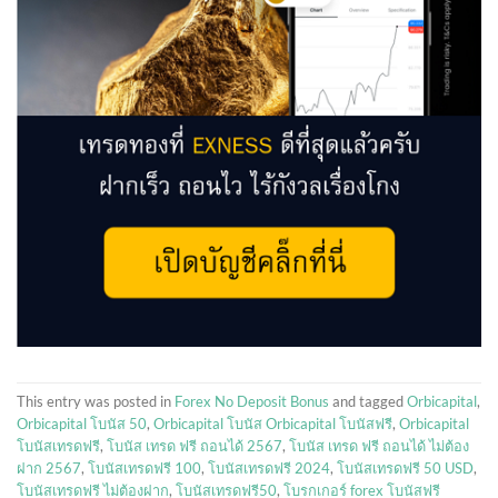
This entry was posted in
Forex No Deposit Bonus
and tagged
Orbicapital
,
Orbicapital โบนัส 50
,
Orbicapital โบนัส Orbicapital โบนัสฟรี
,
Orbicapital
โบนัสเทรดฟรี
,
โบนัส เทรด ฟรี ถอนได้ 2567
,
โบนัส เทรด ฟรี ถอนได้ ไม่ต้อง
ฝาก 2567
,
โบนัสเทรดฟรี 100
,
โบนัสเทรดฟรี 2024
,
โบนัสเทรดฟรี 50 USD
,
โบนัสเทรดฟรี ไม่ต้องฝาก
,
โบนัสเทรดฟรี50
,
โบรกเกอร์ forex โบนัสฟรี