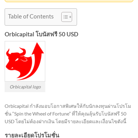
Table of Contents
Orbicapital โบนัสฟรี 50 USD
Orbicapital logo
Orbicapital กำลังมอบโอกาสพิเศษให้กับนักลงทุนผ่านโปรโม
ชั่น “Spin the Wheel of Fortune” ที่ให้คุณลุ้นรับโบนัสฟรี 50
USD โดยไม่ต้องฝากเงิน โดยมีรายละเอียดและเงื่อนไขดังนี้
รายละเอียดโปรโมชั่น