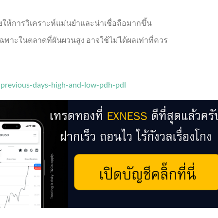
วยให้การวิเคราะห์แม่นยำและน่าเชื่อถือมากขึ้น
พาะในตลาดที่ผันผวนสูง อาจใช้ไม่ได้ผลเท่าที่ควร
x-previous-days-high-and-low-pdh-pdl