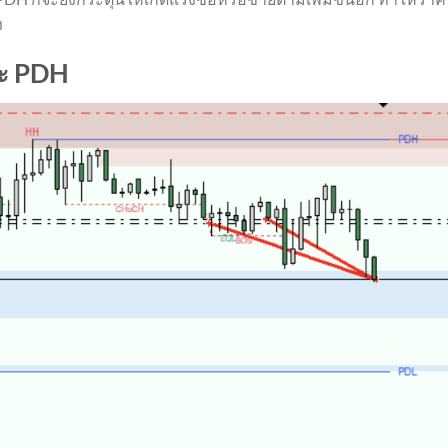
ง
ละ PDH