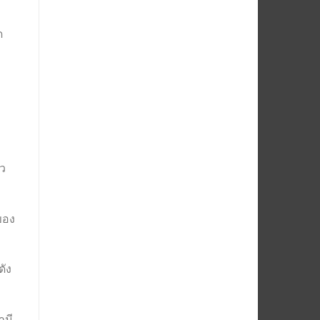
ด
หว
ของ
ดัง
ามี