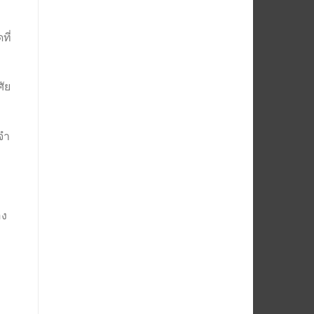
ที่
ศัย
จำ
อง