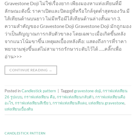
Gravestone Doji ไม่ใช่เรื่องยาก เพียงมองหาแท่งเทียนที่มี
ลักษณะดังนี้: ราคาเปิดและปิดอยู่ที่หรือใกล้จุดต่ำสุดของวัน มี
ไส้เทียนด้านบนยาว ไม่มีหรือมีไส้เทียนด้านล่างสั้นมาก 3.
ความสำคัญของ Gravestone Doji Gravestone Doji มักถูกมอง
ว่าเป็นสัญญาณการกลับตัวขาลง โดยเฉพาะเมื่อเกิดขึ้นหลัง
จากแนวโน้มขาขึ้น เหตุผลเบื้องหลังคือ: แสดงถึงการที่ราคา
พยายามพุ่งขึ้นแต่ไม่สามารถรักษาระดับไว้ได้ …..คลิ๊กเพื่อ
อ่าน>>>
CONTINUE READING
→
Posted in
Candlestick pattern
|
Tagged
gravestone doji
,
กราฟแท่งเทียน
26 รูปแบบ
,
กราฟแท่งเทียน คือ
,
กราฟแท่งเทียนกลับตัว
,
กราฟแท่งเทียนคือ
อะไร
,
กราฟแท่งเทียนสีเขียว
,
กราฟแท่งเทียนสีแดง
,
แท่งเทียน gravestone
,
แท่งเทียนเบื้องต้น
CANDLESTICK PATTERN