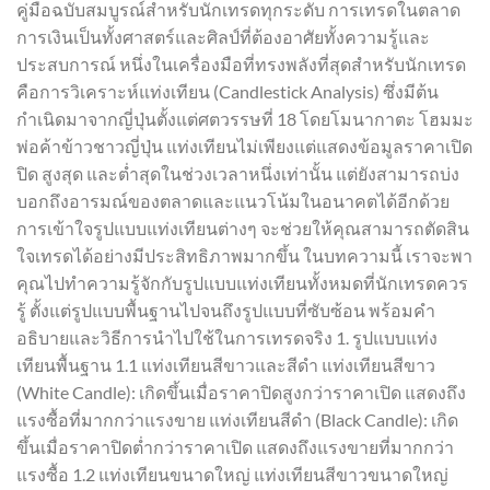
คู่มือฉบับสมบูรณ์สำหรับนักเทรดทุกระดับ การเทรดในตลาด
การเงินเป็นทั้งศาสตร์และศิลป์ที่ต้องอาศัยทั้งความรู้และ
ประสบการณ์ หนึ่งในเครื่องมือที่ทรงพลังที่สุดสำหรับนักเทรด
คือการวิเคราะห์แท่งเทียน (Candlestick Analysis) ซึ่งมีต้น
กำเนิดมาจากญี่ปุ่นตั้งแต่ศตวรรษที่ 18 โดยโมนากาตะ โฮมมะ
พ่อค้าข้าวชาวญี่ปุ่น แท่งเทียนไม่เพียงแต่แสดงข้อมูลราคาเปิด
ปิด สูงสุด และต่ำสุดในช่วงเวลาหนึ่งเท่านั้น แต่ยังสามารถบ่ง
บอกถึงอารมณ์ของตลาดและแนวโน้มในอนาคตได้อีกด้วย
การเข้าใจรูปแบบแท่งเทียนต่างๆ จะช่วยให้คุณสามารถตัดสิน
ใจเทรดได้อย่างมีประสิทธิภาพมากขึ้น ในบทความนี้ เราจะพา
คุณไปทำความรู้จักกับรูปแบบแท่งเทียนทั้งหมดที่นักเทรดควร
รู้ ตั้งแต่รูปแบบพื้นฐานไปจนถึงรูปแบบที่ซับซ้อน พร้อมคำ
อธิบายและวิธีการนำไปใช้ในการเทรดจริง 1. รูปแบบแท่ง
เทียนพื้นฐาน 1.1 แท่งเทียนสีขาวและสีดำ แท่งเทียนสีขาว
(White Candle): เกิดขึ้นเมื่อราคาปิดสูงกว่าราคาเปิด แสดงถึง
แรงซื้อที่มากกว่าแรงขาย แท่งเทียนสีดำ (Black Candle): เกิด
ขึ้นเมื่อราคาปิดต่ำกว่าราคาเปิด แสดงถึงแรงขายที่มากกว่า
แรงซื้อ 1.2 แท่งเทียนขนาดใหญ่ แท่งเทียนสีขาวขนาดใหญ่