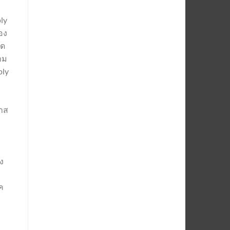
ly
อง
ยด
าม
ply
กาส
ง
ค