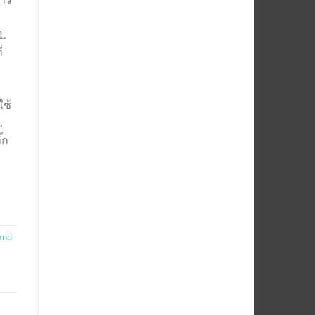
e
1.
่
ใช้
.
๊ก
and