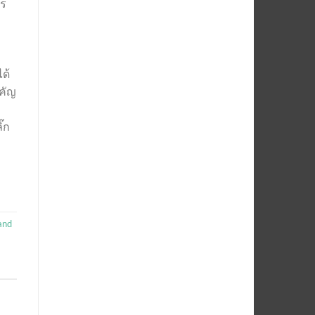
าร
ได้
ำคัญ
ิ๊ก
and