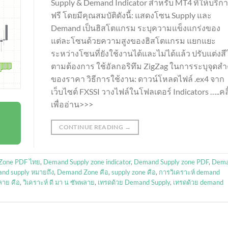
Supply & Demand Indicator สำหรับ MT4 ที่ให้บริก
ฟรี โดยมีคุณสมบัติดังนี้: แสดงโซน Supply และ
Demand เป็นฮิสโตแกรม ระบุความแข็งแกร่งของ
แต่ละโซนด้วยความสูงของฮิสโตแกรม แยกแยะ
ระหว่างโซนที่ยังใช้งานได้และไม่ได้แล้ว ปรับแต่งสี
ตามต้องการ ใช้อัลกอริทึม ZigZag ในการระบุจุดส
ของราคา วิธีการใช้งาน: ดาวน์โหลดไฟล์ .ex4 จาก
เว็บไซต์ FXSSI วางไฟล์ในโฟลเดอร์ Indicators …..คล
เพื่ออ่าน>>>
CONTINUE READING
→
Zone PDF ไทย
,
Demand Supply zone indicator
,
Demand Supply zone PDF
,
Dem
nd supply หมายถึง
,
Demand Zone คือ
,
supply zone คือ
,
การวิเคราะห์ demand
ลาย คือ
,
วิเคราะห์ ดี มา น ซัพพลาย
,
เทรดด้วย Demand Supply
,
เทรดด้วย demand