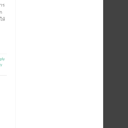
การ
ัก
ให้
ply
ly