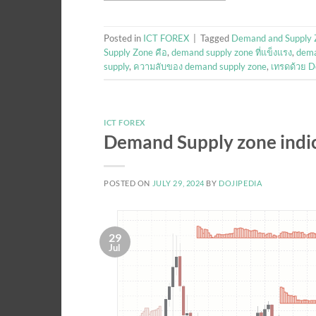
Posted in
ICT FOREX
|
Tagged
Demand and Supply 
Supply Zone คือ
,
demand supply zone ที่แข็งแรง
,
dema
supply
,
ความลับของ demand supply zone
,
เทรดด้วย 
ICT FOREX
Demand Supply zone indic
POSTED ON
JULY 29, 2024
BY
DOJIPEDIA
29
Jul