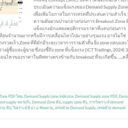
ประเมินความแข็งแรงของ Demand Supply Zon
เพื่อเพิ่มโอกาสในการเทรดที่ประสบความสำเร็จ 
ความผันผวนปานกลางก่อนการ Breakout Zone ที
แข็งแรงมักแสดงพฤติกรรมราคาที่แคบก่อนการ
ส้เทียนจำนวนมากหรือมีการเคลื่อนไหวไปมาอย่างรุนแรง อาจไม่ใช่
งรวดเร็ว Zone ที่ดีมักมีระยะเวลาการรวมตัวสั้น ยิ่ง zone แคบและ
ู้ซื้อและผู้ขาย ซึ่งบ่งชี้ถึง zone ที่แข็งแรง (ICT Tradings, 2024) 3
ลื่อนไหวของราคาในทิศทางตรงข้ามกับ breakout ที่จะเกิดขึ้น …..คลิ
Zone PDF ไทย
,
Demand Supply zone indicator
,
Demand Supply zone PDF
,
Dem
nd supply หมายถึง
,
Demand Zone คือ
,
supply zone คือ
,
การวิเคราะห์ demand
ลาย คือ
,
วิเคราะห์ ดี มา น ซัพพลาย
,
เทรดด้วย Demand Supply
,
เทรดด้วย demand