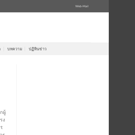
Web-Mail
ล
บทความ
ปฏิทินข่าว
ผู้
แรง
rt
การ