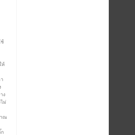
ช้
ให้
หา
ง
่าง
ไม่
มาณ
๊ก