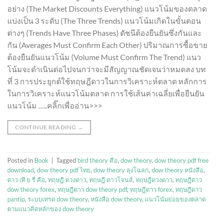
อย่าง (The Market Discounts Everything) แนวโน้มของตลาด
แบ่งเป็น 3 ระดับ (The Three Trends) แนวโน้มเกิดในขั้นตอน
ต่างๆ (Trends Have Three Phases) ดัชนีต้องยืนยันซึ่งกันและ
กัน (Averages Must Confirm Each Other) ปริมาณการซื้อขาย
ต้องยืนยันแนวโน้ม (Volume Must Confirm The Trend) แนว
โน้มจะดำเนินต่อไปจนกว่าจะมีสัญญาณชัดเจนว่าหมดลง บท
ที่ 3 การประยุกต์ใช้ทฤษฎีดาวในการวิเคราะห์ตลาด หลักการ
ในการวิเคราะห์แนวโน้มตลาด การใช้เส้นค่าเฉลี่ยเพื่อยืนยัน
แนวโน้ม …..คลิ๊กเพื่ออ่าน>>>
CONTINUE READING
→
Posted in
Book
|
Tagged
bird theory คือ
,
dow theory
,
dow theory pdf free
download
,
dow theory pdf ไทย
,
dow theory ลุงโฉลก
,
dow theory หนังสือ
,
ดาว เที ย รี่ คือ
,
ทฤษฎี ดวงดาว
,
ทฤษฎี ดาวโจนส์
,
ทฤษฎีดวงดาว
,
ทฤษฎีดาว
dow theory forex
,
ทฤษฎีดาว dow theory pdf
,
ทฤษฎีดาว forex
,
ทฤษฎีดาว
pantip
,
ระบบเทรด dow theory
,
หนังสือ dow theory
,
แนวโน้มย่อยของตลาด
ตามแนวคิดหลักของ dow theory