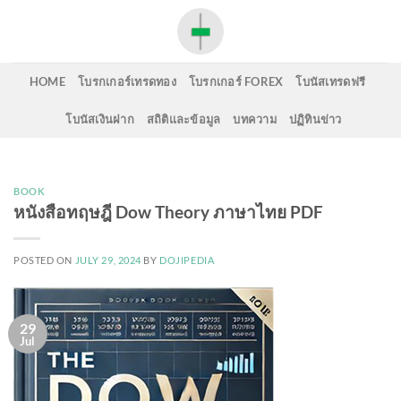
Skip
to
content
HOME
โบรกเกอร์เทรดทอง
โบรกเกอร์ FOREX
โบนัสเทรดฟรี
โบนัสเงินฝาก
สถิติและข้อมูล
บทความ
ปฏิทินข่าว
BOOK
หนังสือทฤษฎี Dow Theory ภาษาไทย PDF
POSTED ON
JULY 29, 2024
BY
DOJIPEDIA
29
Jul