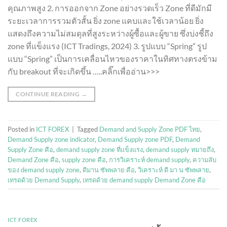
คุณภาพสูง 2. การออกจาก Zone อย่างรวดเร็ว Zone ที่ดีมักมี
ระยะเวลาการรวมตัวสั้น ยิ่ง zone แคบและใช้เวลาน้อย ยิ่ง
แสดงถึงความไม่สมดุลที่สูงระหว่างผู้ซื้อและผู้ขาย ซึ่งบ่งชี้ถึง
zone ที่แข็งแรง (ICT Tradings, 2024) 3. รูปแบบ “Spring” รูป
แบบ “Spring” เป็นการเคลื่อนไหวของราคาในทิศทางตรงข้าม
กับ breakout ที่จะเกิดขึ้น …..คลิ๊กเพื่ออ่าน>>>
CONTINUE READING
→
Posted in
ICT FOREX
|
Tagged
Demand and Supply Zone PDF ไทย
,
Demand Supply zone indicator
,
Demand Supply zone PDF
,
Demand
Supply Zone คือ
,
demand supply zone ที่แข็งแรง
,
demand supply หมายถึง
,
Demand Zone คือ
,
supply zone คือ
,
การวิเคราะห์ demand supply
,
ความลับ
ของ demand supply zone
,
ดีมาน ซัพพลาย คือ
,
วิเคราะห์ ดี มา น ซัพพลาย
,
เทรดด้วย Demand Supply
,
เทรดด้วย demand supply Demand Zone คือ
ICT FOREX