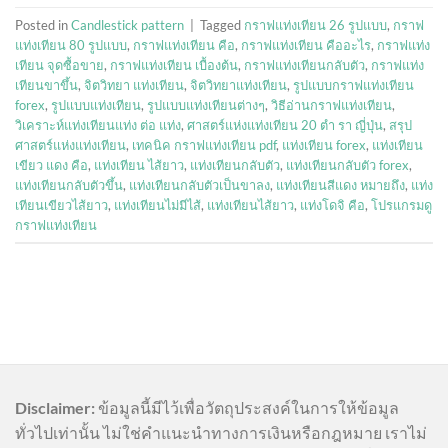
Posted in
Candlestick pattern
|
Tagged
กราฟแท่งเทียน 26 รูปแบบ
,
กราฟ
แท่งเทียน 80 รูปแบบ
,
กราฟแท่งเทียน คือ
,
กราฟแท่งเทียน คืออะไร
,
กราฟแท่ง
เทียน จุดซื้อขาย
,
กราฟแท่งเทียน เบื้องต้น
,
กราฟแท่งเทียนกลับตัว
,
กราฟแท่ง
เทียนขาขึ้น
,
จิตวิทยา แท่งเทียน
,
จิตวิทยาแท่งเทียน
,
รูปแบบกราฟแท่งเทียน
forex
,
รูปแบบแท่งเทียน
,
รูปแบบแท่งเทียนต่างๆ
,
วิธีอ่านกราฟแท่งเทียน
,
วิเคราะห์แท่งเทียนแท่ง ต่อ แท่ง
,
ศาสตร์แห่งแท่งเทียน 20 ตํา รา ญี่ปุ่น
,
สรุป
ศาสตร์แห่งแท่งเทียน
,
เทคนิค กราฟแท่งเทียน pdf
,
แท่งเทียน forex
,
แท่งเทียน
เขียว แดง คือ
,
แท่งเทียน ไส้ยาว
,
แท่งเทียนกลับตัว
,
แท่งเทียนกลับตัว forex
,
แท่งเทียนกลับตัวขึ้น
,
แท่งเทียนกลับตัวเป็นขาลง
,
แท่งเทียนสีแดง หมายถึง
,
แท่ง
เทียนเขียวไส้ยาว
,
แท่งเทียนไม่มีไส้
,
แท่งเทียนไส้ยาว
,
แท่งโดจิ คือ
,
โปรแกรมดู
กราฟแท่งเทียน
Disclaimer:
ข้อมูลนี้มีไว้เพื่อวัตถุประสงค์ในการให้ข้อมูล
ทั่วไปเท่านั้น ไม่ใช่คำแนะนำทางการเงินหรือกฎหมาย เราไม่