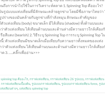
ปจนถึงการนำไปใช้ในการวิเคราะห์ตลาด 1. Spinning Top คืออะไร?
ป็นรูปแบบแท่งเทียนที่มีลักษณะคล้ายลูกข่าง โดยมีชื่อภาษาไทยว่า 
ากรูปร่างของมันคล้ายกับลูกข่างที่กำลังหมุน ลักษณะสำคัญของ
มีตัวแท่งเทียน (body) ขนาดเล็ก มีไส้เทียน (shadow) ทั้งด้านบนและ
กว่าตัวแท่งเทียน ไส้เทียนด้านบนและด้านล่างมีความยาวใกล้เคียงก
รือสีแดง (bearish) 2. วิธีระบุ Spinning Top การระบุ Spinning Top ไม
งนี้: ตัวแท่งเทียนมีขนาดเล็กเมื่อเทียบกับความยาวทั้งหมดของแท่ง
าวกว่าตัวแท่งเทียน ไส้เทียนด้านบนและด้านล่างมีความยาวใกล้เคียง
 3. …..คลิ๊กเพื่ออ่าน>>>
,
spinning top คืออะไร
,
กราฟแท่งเทียน
,
กราฟแท่งเทียน 26 รูปแบบ
,
กราฟแท่งเทียน
,
กราฟแท่งเทียนเบื้องต้น
,
รูปแบบกราฟแท่งเทียน
,
รูปแบบกราฟแท่งเทียน forex
,
รูปแ
ท่งเทียนต่างๆ
,
แท่งเทียน spinning top