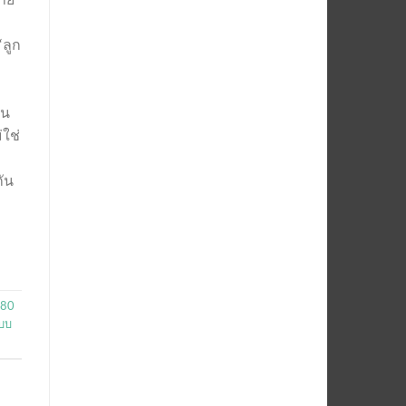
“ลูก
ัน
่ใช่
กัน
 80
บบ