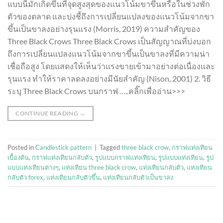
แบบนี้มักเกิดขึ้นที่จุดสูงสุดของแนวโน้มขาขึ้นหรือในช่วงพัก
ตัวของตลาด และบ่งชี้ถึงการเปลี่ยนแปลงของแนวโน้มจากขา
ขึ้นเป็นขาลงอย่างรุนแรง (Morris, 2019) ความสำคัญของ
Three Black Crows Three Black Crows เป็นสัญญาณที่บ่งบอก
ถึงการเปลี่ยนแปลงแนวโน้มจากขาขึ้นเป็นขาลงที่มีความน่า
เชื่อถือสูง โดยแสดงให้เห็นว่าแรงขายเข้ามาอย่างต่อเนื่องและ
รุนแรง ทำให้ราคาลดลงอย่างมีนัยสำคัญ (Nison, 2001) 2. วิธี
ระบุ Three Black Crows บนกราฟ …..คลิ๊กเพื่ออ่าน>>>
CONTINUE READING
→
Posted in
Candlestick pattern
|
Tagged
three black crow
,
กราฟแท่งเทียน
เบื้องต้น
,
กราฟแท่งเทียนกลับตัว
,
รูปแบบกราฟแท่งเทียน
,
รูปแบบแท่งเทียน
,
รูป
แบบแท่งเทียนต่างๆ
,
แท่งเทียน three black crow
,
แท่งเทียนกลับตัว
,
แท่งเทียน
กลับตัว forex
,
แท่งเทียนกลับตัวขึ้น
,
แท่งเทียนกลับตัวเป็นขาลง