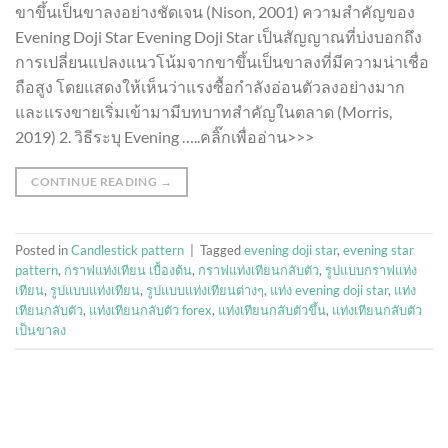
ขาขึ้นเป็นขาลงอย่างชัดเจน (Nison, 2001) ความสำคัญของ
Evening Doji Star Evening Doji Star เป็นสัญญาณที่บ่งบอกถึง
การเปลี่ยนแปลงแนวโน้มจากขาขึ้นเป็นขาลงที่มีความน่าเชื่อ
ถือสูง โดยแสดงให้เห็นว่าแรงซื้อกำลังอ่อนตัวลงอย่างมาก
และแรงขายเริ่มเข้ามามีบทบาทสำคัญในตลาด (Morris,
2019) 2. วิธีระบุ Evening …..คลิ๊กเพื่ออ่าน>>>
CONTINUE READING
→
Posted in
Candlestick pattern
|
Tagged
evening doji star
,
evening star
pattern
,
กราฟแท่งเทียน เบื้องต้น
,
กราฟแท่งเทียนกลับตัว
,
รูปแบบกราฟแท่ง
เทียน
,
รูปแบบแท่งเทียน
,
รูปแบบแท่งเทียนต่างๆ
,
แท่ง evening doji star
,
แท่ง
เทียนกลับตัว
,
แท่งเทียนกลับตัว forex
,
แท่งเทียนกลับตัวขึ้น
,
แท่งเทียนกลับตัว
เป็นขาลง