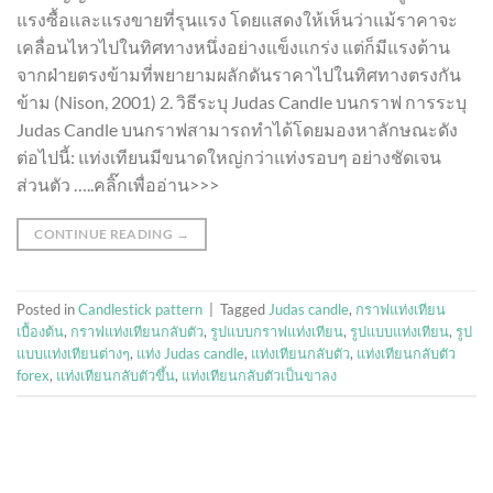
แรงซื้อและแรงขายที่รุนแรง โดยแสดงให้เห็นว่าแม้ราคาจะ
เคลื่อนไหวไปในทิศทางหนึ่งอย่างแข็งแกร่ง แต่ก็มีแรงต้าน
จากฝ่ายตรงข้ามที่พยายามผลักดันราคาไปในทิศทางตรงกัน
ข้าม (Nison, 2001) 2. วิธีระบุ Judas Candle บนกราฟ การระบุ
Judas Candle บนกราฟสามารถทำได้โดยมองหาลักษณะดัง
ต่อไปนี้: แท่งเทียนมีขนาดใหญ่กว่าแท่งรอบๆ อย่างชัดเจน
ส่วนตัว …..คลิ๊กเพื่ออ่าน>>>
CONTINUE READING
→
Posted in
Candlestick pattern
|
Tagged
Judas candle
,
กราฟแท่งเทียน
เบื้องต้น
,
กราฟแท่งเทียนกลับตัว
,
รูปแบบกราฟแท่งเทียน
,
รูปแบบแท่งเทียน
,
รูป
แบบแท่งเทียนต่างๆ
,
แท่ง Judas candle
,
แท่งเทียนกลับตัว
,
แท่งเทียนกลับตัว
forex
,
แท่งเทียนกลับตัวขึ้น
,
แท่งเทียนกลับตัวเป็นขาลง