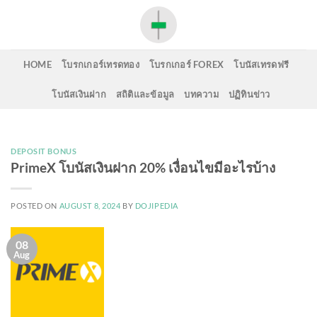
Skip
to
content
HOME
โบรกเกอร์เทรดทอง
โบรกเกอร์ FOREX
โบนัสเทรดฟรี
โบนัสเงินฝาก
สถิติและข้อมูล
บทความ
ปฏิทินข่าว
DEPOSIT BONUS
PrimeX โบนัสเงินฝาก 20% เงื่อนไขมีอะไรบ้าง
POSTED ON
AUGUST 8, 2024
BY
DOJIPEDIA
08
Aug