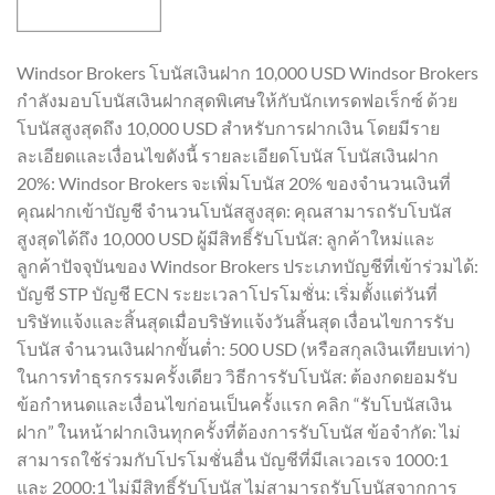
Windsor Brokers โบนัสเงินฝาก 10,000 USD Windsor Brokers
กำลังมอบโบนัสเงินฝากสุดพิเศษให้กับนักเทรดฟอเร็กซ์ ด้วย
โบนัสสูงสุดถึง 10,000 USD สำหรับการฝากเงิน โดยมีราย
ละเอียดและเงื่อนไขดังนี้ รายละเอียดโบนัส โบนัสเงินฝาก
20%: Windsor Brokers จะเพิ่มโบนัส 20% ของจำนวนเงินที่
คุณฝากเข้าบัญชี จำนวนโบนัสสูงสุด: คุณสามารถรับโบนัส
สูงสุดได้ถึง 10,000 USD ผู้มีสิทธิ์รับโบนัส: ลูกค้าใหม่และ
ลูกค้าปัจจุบันของ Windsor Brokers ประเภทบัญชีที่เข้าร่วมได้:
บัญชี STP บัญชี ECN ระยะเวลาโปรโมชั่น: เริ่มตั้งแต่วันที่
บริษัทแจ้งและสิ้นสุดเมื่อบริษัทแจ้งวันสิ้นสุด เงื่อนไขการรับ
โบนัส จำนวนเงินฝากขั้นต่ำ: 500 USD (หรือสกุลเงินเทียบเท่า)
ในการทำธุรกรรมครั้งเดียว วิธีการรับโบนัส: ต้องกดยอมรับ
ข้อกำหนดและเงื่อนไขก่อนเป็นครั้งแรก คลิก “รับโบนัสเงิน
ฝาก” ในหน้าฝากเงินทุกครั้งที่ต้องการรับโบนัส ข้อจำกัด: ไม่
สามารถใช้ร่วมกับโปรโมชั่นอื่น บัญชีที่มีเลเวอเรจ 1000:1
และ 2000:1 ไม่มีสิทธิ์รับโบนัส ไม่สามารถรับโบนัสจากการ