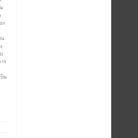
าม
า
ออก
ิน
ง
ับ
การ
ป็น