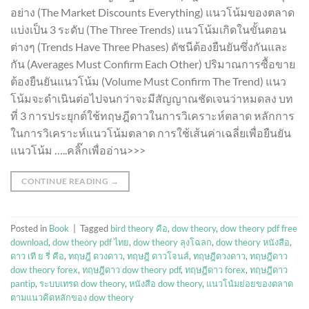
อย่าง (The Market Discounts Everything) แนวโน้มของตลาด
แบ่งเป็น 3 ระดับ (The Three Trends) แนวโน้มเกิดในขั้นตอน
ต่างๆ (Trends Have Three Phases) ดัชนีต้องยืนยันซึ่งกันและ
กัน (Averages Must Confirm Each Other) ปริมาณการซื้อขาย
ต้องยืนยันแนวโน้ม (Volume Must Confirm The Trend) แนว
โน้มจะดำเนินต่อไปจนกว่าจะมีสัญญาณชัดเจนว่าหมดลง บท
ที่ 3 การประยุกต์ใช้ทฤษฎีดาวในการวิเคราะห์ตลาด หลักการ
ในการวิเคราะห์แนวโน้มตลาด การใช้เส้นค่าเฉลี่ยเพื่อยืนยัน
แนวโน้ม …..คลิ๊กเพื่ออ่าน>>>
CONTINUE READING
→
Posted in
Book
|
Tagged
bird theory คือ
,
dow theory
,
dow theory pdf free
download
,
dow theory pdf ไทย
,
dow theory ลุงโฉลก
,
dow theory หนังสือ
,
ดาว เที ย รี่ คือ
,
ทฤษฎี ดวงดาว
,
ทฤษฎี ดาวโจนส์
,
ทฤษฎีดวงดาว
,
ทฤษฎีดาว
dow theory forex
,
ทฤษฎีดาว dow theory pdf
,
ทฤษฎีดาว forex
,
ทฤษฎีดาว
pantip
,
ระบบเทรด dow theory
,
หนังสือ dow theory
,
แนวโน้มย่อยของตลาด
ตามแนวคิดหลักของ dow theory