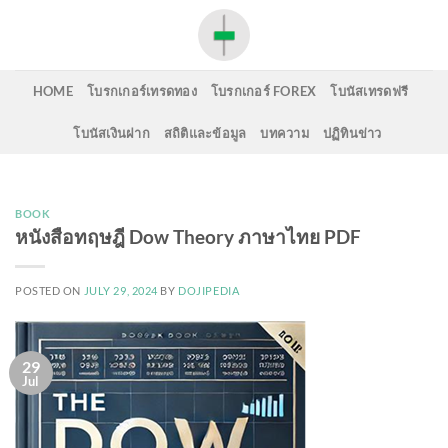
Skip
to
content
HOME
โบรกเกอร์เทรดทอง
โบรกเกอร์ FOREX
โบนัสเทรดฟรี
โบนัสเงินฝาก
สถิติและข้อมูล
บทความ
ปฏิทินข่าว
BOOK
หนังสือทฤษฎี Dow Theory ภาษาไทย PDF
POSTED ON
JULY 29, 2024
BY
DOJIPEDIA
29
Jul