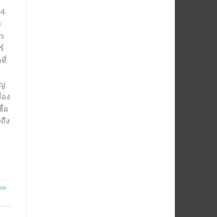
14
ง
ิว
ร์
ี่
ญ่
ือง
ื่อ
ถึง
ime