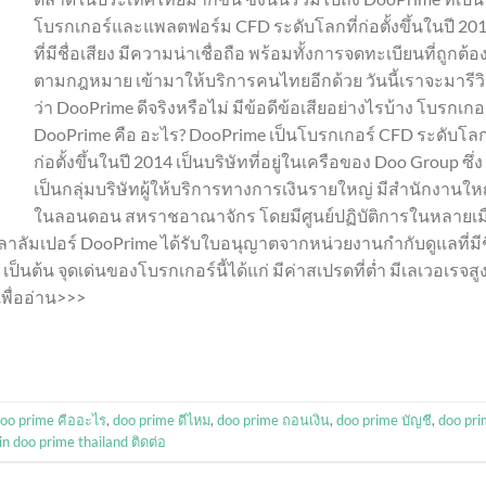
โบรกเกอร์และแพลตฟอร์ม CFD ระดับโลกที่ก่อตั้งขึ้นในปี 20
ที่มีชื่อเสียง มีความน่าเชื่อถือ พร้อมทั้งการจดทะเบียนที่ถูกต้อ
ตามกฎหมาย เข้ามาให้บริการคนไทยอีกด้วย วันนี้เราจะมารีว
ว่า DooPrime ดีจริงหรือไม่ มีข้อดีข้อเสียอย่างไรบ้าง โบรกเกอ
DooPrime คือ อะไร? DooPrime เป็นโบรกเกอร์ CFD ระดับโลกท
ก่อตั้งขึ้นในปี 2014 เป็นบริษัทที่อยู่ในเครือของ Doo Group ซึ่ง
เป็นกลุ่มบริษัทผู้ให้บริการทางการเงินรายใหญ่ มีสำนักงานให
ในลอนดอน สหราชอาณาจักร โดยมีศูนย์ปฏิบัติการในหลายเม
กัวลาลัมเปอร์ DooPrime ได้รับใบอนุญาตจากหน่วยงานกำกับดูแลที่มีช
ป็นต้น จุดเด่นของโบรกเกอร์นี้ได้แก่ มีค่าสเปรดที่ต่ำ มีเลเวอเรจสูง
เพื่ออ่าน>>>
oo prime คืออะไร
,
doo prime ดีไหม
,
doo prime ถอนเงิน
,
doo prime บัญชี
,
doo pr
n doo prime thailand ติดต่อ