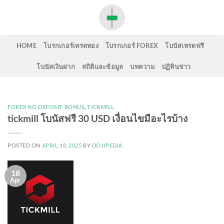
Skip
to
content
HOME
โบรกเกอร์เทรดทอง
โบรกเกอร์ FOREX
โบนัสเทรดฟรี
โบนัสเงินฝาก
สถิติและข้อมูล
บทความ
ปฏิทินข่าว
FOREX NO DEPOSIT BONUS
,
TICKMILL
tickmill โบนัสฟรี 30 USD เงื่อนไขมีอะไรบ้าง
POSTED ON
APRIL 18, 2025
BY
DOJIPEDIA
18
Apr