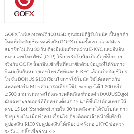
GOFX โบนัสเทรดฟรี 100 USD คุณสมบัติผู้รับโบนัส เป็นลูกค้า
ใหม่ที่เปิดบัญชีเทรดจริงกับ GOFX เป็นครั้งแรก ต้องสมัคร
สมาชิกไม่เกิน 30 วัน ต้องยืนยันตัวตนผ่าน E-KYC และยืนยัน
หมายเลขโทรศัพท์ (OTP) วิธีการรับโบนัส เปิดบัญชีซื้อขาย
จริงกับ GOFX ล็อกอินเข้าพื้นที่สมาชิกด้วยข้อมูลที่ได้รับทาง
อีเมล ยืนยันหมายเลขโทรศัพท์และ E-KYC เลือกเปิดบัญชีโปร
โมชั่น BONUS $100 เงื่อนไขการใช้โบนัส ใช้ได้เฉพาะกับ
แพลตฟอร์ม MT5 สามารถเลือกใช้ Leverage ได้ 1:200 หรือ
1:500 สามารถเทรดได้เฉพาะผลิตภัณฑ์ทองคำ (XAUUSD.go)
นับเฉพาะออเดอร์ที่ถือครองตั้งแต่ 15 นาทีขึ้นไป ต้องเทรดให้
ครบ 15 Lot (Standard) ภายใน 30 วันหลังจากได้รับโบนัส การ
รับคูปองเงิน เมื่อทำครบเงื่อนไข ต้องติดต่อเจ้าหน้าที่เพื่อรับ
คูปองเงิน $100 รับคูปองเงินได้เพียง 1 ครั้งต่อ 1 KYC ข้อควร
ระวัง …..คลิ๊กเพื่ออ่าน>>>