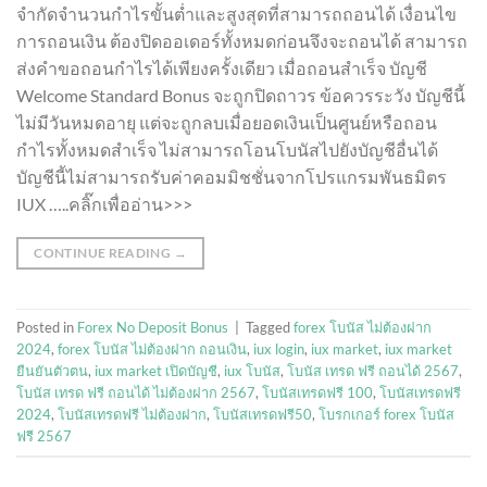
จำกัดจำนวนกำไรขั้นต่ำและสูงสุดที่สามารถถอนได้ เงื่อนไข
การถอนเงิน ต้องปิดออเดอร์ทั้งหมดก่อนจึงจะถอนได้ สามารถ
ส่งคำขอถอนกำไรได้เพียงครั้งเดียว เมื่อถอนสำเร็จ บัญชี
Welcome Standard Bonus จะถูกปิดถาวร ข้อควรระวัง บัญชีนี้
ไม่มีวันหมดอายุ แต่จะถูกลบเมื่อยอดเงินเป็นศูนย์หรือถอน
กำไรทั้งหมดสำเร็จ ไม่สามารถโอนโบนัสไปยังบัญชีอื่นได้
บัญชีนี้ไม่สามารถรับค่าคอมมิชชั่นจากโปรแกรมพันธมิตร
IUX …..คลิ๊กเพื่ออ่าน>>>
CONTINUE READING
→
Posted in
Forex No Deposit Bonus
|
Tagged
forex โบนัส ไม่ต้องฝาก
2024
,
forex โบนัส ไม่ต้องฝาก ถอนเงิน
,
iux login
,
iux market
,
iux market
ยืนยันตัวตน
,
iux market เปิดบัญชี
,
iux โบนัส
,
โบนัส เทรด ฟรี ถอนได้ 2567
,
โบนัส เทรด ฟรี ถอนได้ ไม่ต้องฝาก 2567
,
โบนัสเทรดฟรี 100
,
โบนัสเทรดฟรี
2024
,
โบนัสเทรดฟรี ไม่ต้องฝาก
,
โบนัสเทรดฟรี50
,
โบรกเกอร์ forex โบนัส
ฟรี 2567