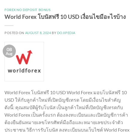
FOREX NO DEPOSIT BONUS
World Forex โบนัสฟรี 10 USD เงื่อนไขมีอะไรบ้าง
POSTED ON
AUGUST 8, 2024
BY
DOJIPEDIA
08
Aug
World Forex โบนัสฟรี 10 USD World Forex มอบโบนัสฟรี 10
USD ให้กับลูกค้าใหม่ที่เปิดบัญชีเทรด โดยมีเงื่อนไขสำคัญ
ดังนี้: คุณสมบัติผู้รับโบนัส เป็นลูกค้าใหม่ที่เปิดบัญชีเทรดกับ
World Forex เป็นครั้งแรก ต้องลงทะเบียนและเปิดบัญชีการค้า
ต้องยืนยันหมายเลขโทรศัพท์มือถือและหมายเลขประจำตัว
ประชาชน วิธีการรับโบนัส ลงทะเบียนบนเว็บไซต์ World Forex