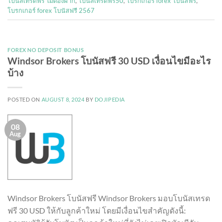
โบนัสเทรดฟรี ไม่ต้องฝาก
,
โบนัสเทรดฟรี50
,
โบรกเกอร์ forex โบนัสฟรี
,
โบรกเกอร์ forex โบนัสฟรี 2567
FOREX NO DEPOSIT BONUS
Windsor Brokers โบนัสฟรี 30 USD เงื่อนไขมีอะไร
บ้าง
POSTED ON
AUGUST 8, 2024
BY
DOJIPEDIA
08
Aug
Windsor Brokers โบนัสฟรี Windsor Brokers มอบโบนัสเทรด
ฟรี 30 USD ให้กับลูกค้าใหม่ โดยมีเงื่อนไขสำคัญดังนี้: