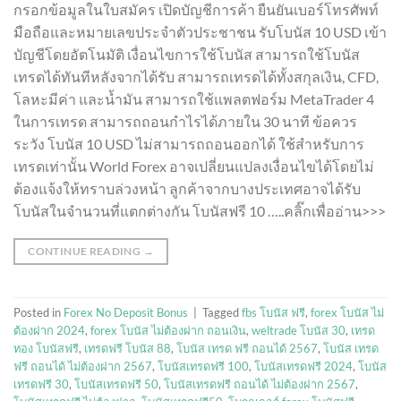
กรอกข้อมูลในใบสมัคร เปิดบัญชีการค้า ยืนยันเบอร์โทรศัพท์
มือถือและหมายเลขประจำตัวประชาชน รับโบนัส 10 USD เข้า
บัญชีโดยอัตโนมัติ เงื่อนไขการใช้โบนัส สามารถใช้โบนัส
เทรดได้ทันทีหลังจากได้รับ สามารถเทรดได้ทั้งสกุลเงิน, CFD,
โลหะมีค่า และน้ำมัน สามารถใช้แพลตฟอร์ม MetaTrader 4
ในการเทรด สามารถถอนกำไรได้ภายใน 30 นาที ข้อควร
ระวัง โบนัส 10 USD ไม่สามารถถอนออกได้ ใช้สำหรับการ
เทรดเท่านั้น World Forex อาจเปลี่ยนแปลงเงื่อนไขได้โดยไม่
ต้องแจ้งให้ทราบล่วงหน้า ลูกค้าจากบางประเทศอาจได้รับ
โบนัสในจำนวนที่แตกต่างกัน โบนัสฟรี 10 …..คลิ๊กเพื่ออ่าน>>>
CONTINUE READING
→
Posted in
Forex No Deposit Bonus
|
Tagged
fbs โบนัส ฟรี
,
forex โบนัส ไม่
ต้องฝาก 2024
,
forex โบนัส ไม่ต้องฝาก ถอนเงิน
,
weltrade โบนัส 30
,
เทรด
ทอง โบนัสฟรี
,
เทรดฟรี โบนัส 88
,
โบนัส เทรด ฟรี ถอนได้ 2567
,
โบนัส เทรด
ฟรี ถอนได้ ไม่ต้องฝาก 2567
,
โบนัสเทรดฟรี 100
,
โบนัสเทรดฟรี 2024
,
โบนัส
เทรดฟรี 30
,
โบนัสเทรดฟรี 50
,
โบนัสเทรดฟรี ถอนได้ ไม่ต้องฝาก 2567
,