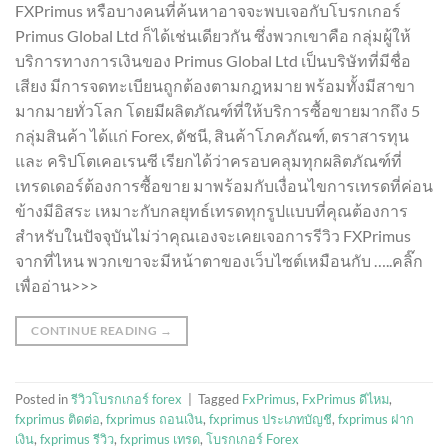
FXPrimus หรือบางคนที่ค้นหาอาจจะพบเจอกับโบรกเกอร์
Primus Global Ltd ก็ได้เช่นเดียวกัน ซึ่งพวกเขาคือ กลุ่มผู้ให้
บริการทางการเงินของ Primus Global Ltd เป็นบริษัทที่มีชื่อ
เสียง มีการจดทะเบียนถูกต้องตามกฎหมาย พร้อมทั้งมีสาขา
มากมายทั่วโลก โดยมีผลิตภัณฑ์ที่ให้บริการซื้อขายมากถึง 5
กลุ่มสินค้า ได้แก่ Forex, ดัชนี, สินค้าโภคภัณฑ์, ตราสารทุน
และ คริปโตเคอเรนซี เรียกได้ว่าครอบคลุมทุกผลิตภัณฑ์ที่
เทรดเดอร์ต้องการซื้อขาย มาพร้อมกับเงื่อนไขการเทรดที่ค่อน
ข้างมีอิสระ เหมาะกับกลยุทธ์เทรดทุกรูปแบบที่คุณต้องการ
สำหรับในปัจจุบันไม่ว่าคุณเองจะเคยเจอการรีวิว FXPrimus
จากที่ไหน พวกเขาจะมีหน้าตาของเว็บไซต์เหมือนกับ …..คลิ๊ก
เพื่ออ่าน>>>
CONTINUE READING
→
Posted in
รีวิวโบรกเกอร์ forex
|
Tagged
FxPrimus
,
FxPrimus ดีไหม
,
fxprimus ติดต่อ
,
fxprimus ถอนเงิน
,
fxprimus ประเภทบัญชี
,
fxprimus ฝาก
เงิน
,
fxprimus รีวิว
,
fxprimus เทรด
,
โบรกเกอร์ Forex