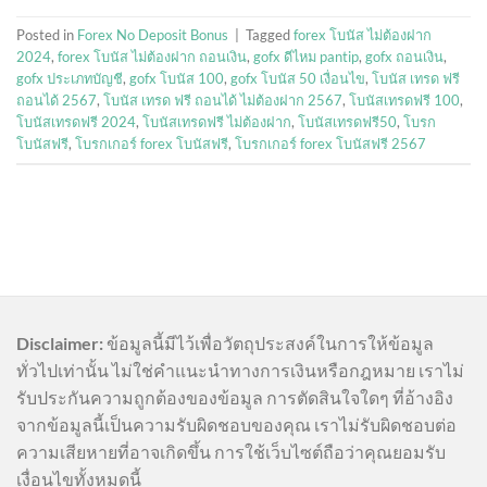
Posted in
Forex No Deposit Bonus
|
Tagged
forex โบนัส ไม่ต้องฝาก
2024
,
forex โบนัส ไม่ต้องฝาก ถอนเงิน
,
gofx ดีไหม pantip
,
gofx ถอนเงิน
,
gofx ประเภทบัญชี
,
gofx โบนัส 100
,
gofx โบนัส 50 เงื่อนไข
,
โบนัส เทรด ฟรี
ถอนได้ 2567
,
โบนัส เทรด ฟรี ถอนได้ ไม่ต้องฝาก 2567
,
โบนัสเทรดฟรี 100
,
โบนัสเทรดฟรี 2024
,
โบนัสเทรดฟรี ไม่ต้องฝาก
,
โบนัสเทรดฟรี50
,
โบรก
โบนัสฟรี
,
โบรกเกอร์ forex โบนัสฟรี
,
โบรกเกอร์ forex โบนัสฟรี 2567
Disclaimer:
ข้อมูลนี้มีไว้เพื่อวัตถุประสงค์ในการให้ข้อมูล
ทั่วไปเท่านั้น ไม่ใช่คำแนะนำทางการเงินหรือกฎหมาย เราไม่
รับประกันความถูกต้องของข้อมูล การตัดสินใจใดๆ ที่อ้างอิง
จากข้อมูลนี้เป็นความรับผิดชอบของคุณ เราไม่รับผิดชอบต่อ
ความเสียหายที่อาจเกิดขึ้น การใช้เว็บไซต์ถือว่าคุณยอมรับ
เงื่อนไขทั้งหมดนี้