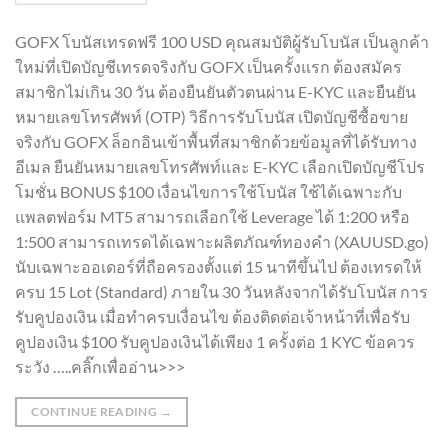
GOFX โบนัสเทรดฟรี 100 USD คุณสมบัติผู้รับโบนัส เป็นลูกค้า
ใหม่ที่เปิดบัญชีเทรดจริงกับ GOFX เป็นครั้งแรก ต้องสมัคร
สมาชิกไม่เกิน 30 วัน ต้องยืนยันตัวตนผ่าน E-KYC และยืนยัน
หมายเลขโทรศัพท์ (OTP) วิธีการรับโบนัส เปิดบัญชีซื้อขาย
จริงกับ GOFX ล็อกอินเข้าพื้นที่สมาชิกด้วยข้อมูลที่ได้รับทาง
อีเมล ยืนยันหมายเลขโทรศัพท์และ E-KYC เลือกเปิดบัญชีโปร
โมชั่น BONUS $100 เงื่อนไขการใช้โบนัส ใช้ได้เฉพาะกับ
แพลตฟอร์ม MT5 สามารถเลือกใช้ Leverage ได้ 1:200 หรือ
1:500 สามารถเทรดได้เฉพาะผลิตภัณฑ์ทองคำ (XAUUSD.go)
นับเฉพาะออเดอร์ที่ถือครองตั้งแต่ 15 นาทีขึ้นไป ต้องเทรดให้
ครบ 15 Lot (Standard) ภายใน 30 วันหลังจากได้รับโบนัส การ
รับคูปองเงิน เมื่อทำครบเงื่อนไข ต้องติดต่อเจ้าหน้าที่เพื่อรับ
คูปองเงิน $100 รับคูปองเงินได้เพียง 1 ครั้งต่อ 1 KYC ข้อควร
ระวัง …..คลิ๊กเพื่ออ่าน>>>
CONTINUE READING
→